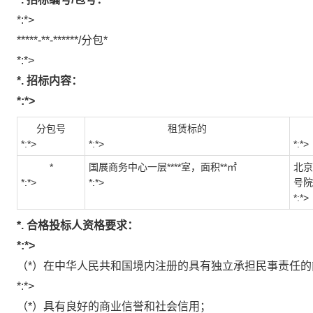
*:*>
*****-**-******/
分包
*
*:*>
*.
招标内容：
*:*>
分包号
租赁标的
*:*>
*:*>
*:*>
*
国展商务中心一层
****
室，面积
**
㎡
北京
*:*>
*:*>
号院
*:*>
*.
合格投标人资格要求：
*:*>
（
*
）在中华人民共和国境内注册的具有独立承担民事责任的
*:*>
（
*
）具有良好的商业信誉和社会信用；