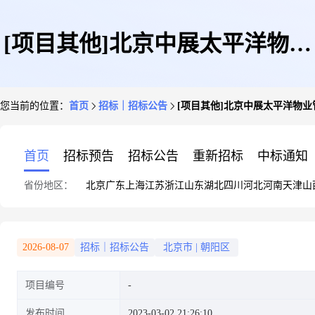
[项目其他]北京中展太平洋物业
您当前的位置：
首页
招标｜招标公告
[项目其他]北京中展太平洋物
管理有限责任公司(朝阳馆)国展
首页
招标预告
招标公告
重新招标
中标通知
省份地区：
北京
广东
上海
江苏
浙江
山东
湖北
四川
河北
河南
天津
山
商务中心一层三间底商对外招租
2026-08-07
招标｜招标公告
北京市
|
朝阳区
项目编号
项目分包1
发布时间
2023-03-02 21:26:10