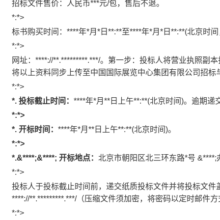
招标文件售价：人民币
***
元
/
包，售后不退。
*:*>
标书购买时间：
****
年
*
月
*
日
**:**
至
****
年
*
月
*
日
**:**(
北京时间
*:*>
网址：
****://**.*********.***/
。第一步：投标人将营业执照副本
将以上资料同步上传至中国国际展览中心集团有限公司招标与
*:*>
*.
投标截止时间：
****
年
*
月
**
日上午
**:**(
北京时间
)
。逾期递
*:*>
*.
开标时间：
****
年
*
月
**
日上午
**:**(
北京时间
)
。
*:*>
*.
&****;&****;
开标地点：
北京市朝阳区北三环东路
*
号
&****;
*:*>
投标人于投标截止时间前，递交纸质投标文件并将投标文件
****://**.*********.***/
（压缩文件须加密，将密码以定时邮件方
*:*>