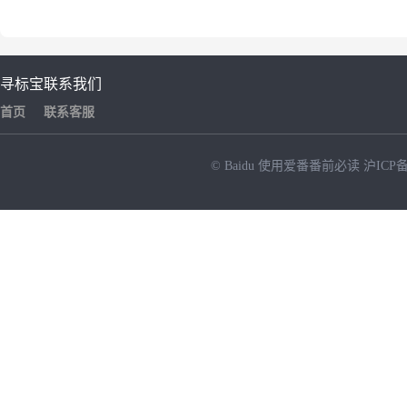
寻标宝
联系我们
首页
联系客服
© Baidu
使用爱番番前必读
沪ICP备
NEW
HOT