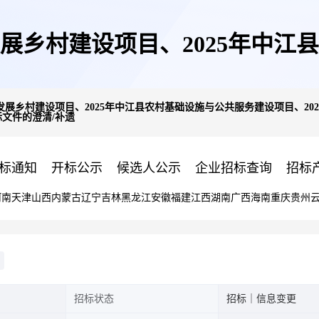
发展乡村建设项目、2025年中
发展乡村建设项目、2025年中江县农村基础设施与公共服务建设项目、20
标文件的澄清/补遗
”示范村(南山村)休闲农业与乡
标通知
开标公示
候选人公示
企业招标查询
招标
河南
天津
山西
内蒙古
辽宁
吉林
黑龙江
安徽
福建
江西
湖南
广西
海南
重庆
贵州
目)招标文件的澄清/补遗
招标状态
招标｜信息变更