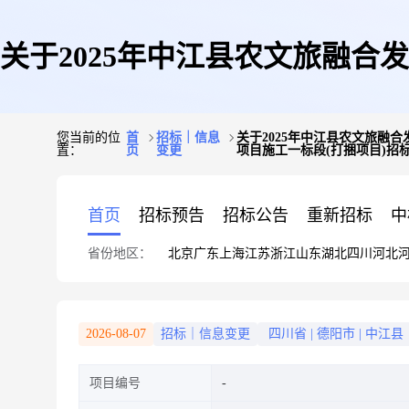
关于2025年中江县农文旅融合
您当前的位
首
招标｜信息
关于2025年中江县农文旅融合
置：
页
变更
项目施工一标段(打捆项目)招
目、2024年中江县“千万工程
首页
招标预告
招标公告
重新招标
中
省份地区：
北京
广东
上海
江苏
浙江
山东
湖北
四川
河北
2026-08-07
招标｜信息变更
四川省
|
德阳市
|
中江县
项目编号