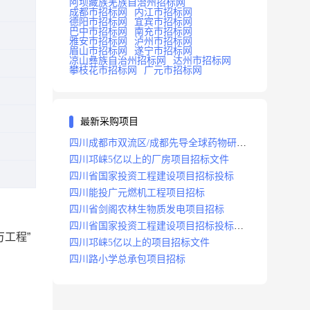
阿坝藏族羌族自治州招标网
成都市招标网
内江市招标网
德阳市招标网
宜宾市招标网
巴中市招标网
南充市招标网
雅安市招标网
泸州市招标网
眉山市招标网
遂宁市招标网
凉山彝族自治州招标网
达州市招标网
攀枝花市招标网
广元市招标网
最新采购项目
四川成都市双流区/成都先导全球药物研发
生产基地(一期)(dj)项目招标标段
四川邛崃5亿以上的厂房项目招标文件
四川省国家投资工程建设项目招标投标
四川能投广元燃机工程项目招标
四川省剑阁农林生物质发电项目招标
四川省国家投资工程建设项目招标投标
万工程”
2008年版
四川邛崃5亿以上的项目招标文件
四川路小学总承包项目招标