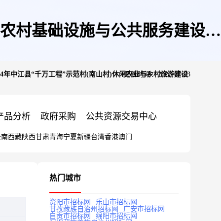
江县农村基础设施与公共服务建设项
24年中江县“千万工程”示范村(南山村)休闲农业与乡村旅游建设
更新时间：2026-07-23
村旅游建设项目施工一标段(打捆项
产品分析
政府采购
公共资源交易中心
云南
西藏
陕西
甘肃
青海
宁夏
新疆
台湾
香港
澳门
热门城市
资阳市招标网
乐山市招标网
甘孜藏族自治州招标网
广安市招标网
自贡市招标网
绵阳市招标网