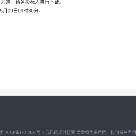
单为准，请各投标人自行下载。
05月09日09时30分。
读
沪ICP备19012628号-1
我已阅读并接受
爱番番免责声明
、
权利保护声明