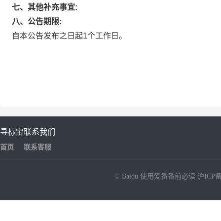
七、其他补充事宜:
八、公告期限:
自本公告发布之日起1个工作日。
寻标宝
联系我们
首页
联系客服
© Baidu
使用爱番番前必读
沪ICP备
NEW
HOT