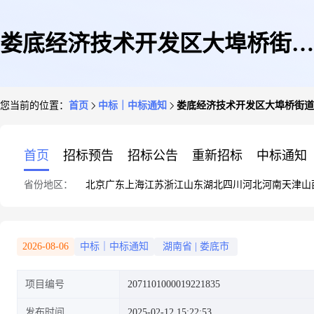
娄底经济技术开发区大埠桥街道
您当前的位置：
首页
中标｜中标通知
娄底经济技术开发区大埠桥街道
办事处关于其他林业服务的网上
首页
招标预告
招标公告
重新招标
中标通知
省份地区：
北京
广东
上海
江苏
浙江
山东
湖北
四川
河北
河南
天津
山
超市采购项目成交公告
2026-08-06
中标｜中标通知
湖南省
|
娄底市
项目编号
2071101000019221835
发布时间
2025-02-12 15:22:53