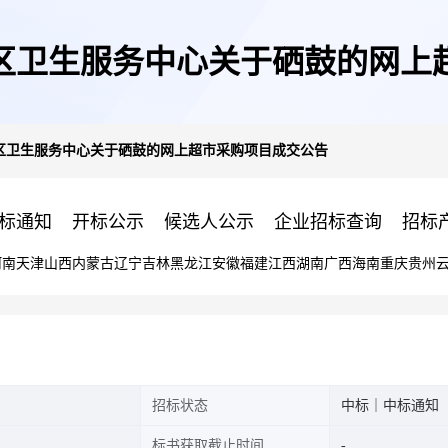
区卫生服务中心关于硒鼓的网上
区卫生服务中心关于硒鼓的网上超市采购项目成交公告
标通知
开标公示
候选人公示
企业招标查询
招标
河南
天津
山西
内蒙古
辽宁
吉林
黑龙江
安徽
福建
江西
湖南
广西
海南
重庆
贵州
招标状态
中标｜中标通知
标书获取截止时间