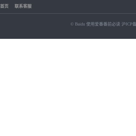
首页
联系客服
© Baidu
使用爱番番前必读
沪ICP备
NEW
HOT
暂时没有搜索结果…