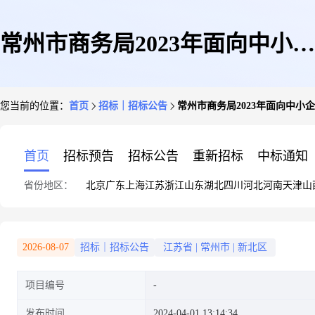
常州市商务局2023年面向中小企
您当前的位置：
首页
招标｜招标公告
常州市商务局2023年面向中小
业预留项目执行情况公告
首页
招标预告
招标公告
重新招标
中标通知
省份地区：
北京
广东
上海
江苏
浙江
山东
湖北
四川
河北
河南
天津
山
2026-08-07
招标｜招标公告
江苏省
|
常州市
|
新北区
项目编号
发布时间
2024-04-01 13:14:34