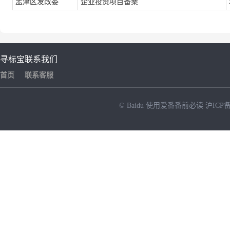
孟津区发改委
企业投资项目备案
寻标宝
联系我们
首页
联系客服
© Baidu
使用爱番番前必读
沪ICP备
NEW
HOT