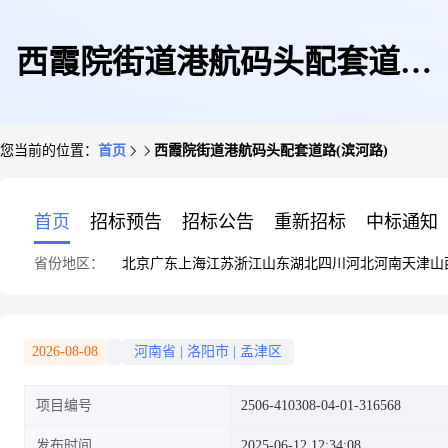
西霞院街道港航码头配套道路
您当前的位置：
首页
西霞院街道港航码头配套道路(滨河路)
(滨河路)
首页
招标预告
招标公告
重新招标
中标通知
省份地区：
北京
广东
上海
江苏
浙江
山东
湖北
四川
河北
河南
天津
山
2026-08-08
河南省
|
洛阳市
|
孟津区
项目编号
2506-410308-04-01-316568
发布时间
2025-06-12 12:34:08