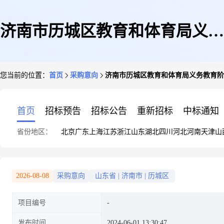
济南市历城区教育和体育局义务
您当前的位置：
首页
采购意向
济南市历城区教育和体育局义务教育阶
教育阶段课桌凳更新采购
首页
招标预告
招标公告
重新招标
中标通知
省份地区：
北京
广东
上海
江苏
浙江
山东
湖北
四川
河北
河南
天津
山
2026-08-08
采购意向
山东省
|
济南市
|
历城区
项目编号
发布时间
2024-06-01 13:30:47