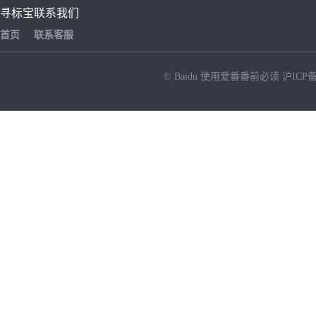
寻标宝
联系我们
首页
联系客服
© Baidu
使用爱番番前必读
沪ICP备
NEW
HOT
暂时没有搜索结果…