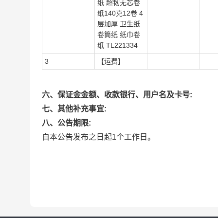
纸 超韧无芯卷
纸140克12卷 4
层加厚 卫生纸
卷筒纸 纸巾卷
纸 TL221334
3
【运费】
六、保证金金额、收款银行、用户名及卡号:
七、其他补充事宜:
八、公告期限:
自本公告发布之日起1个工作日。