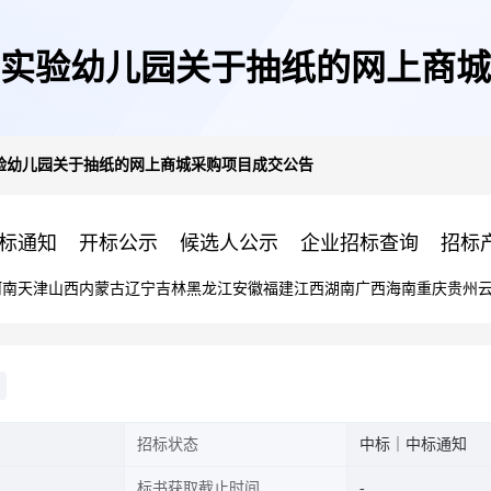
实验幼儿园关于抽纸的网上商城
验幼儿园关于抽纸的网上商城采购项目成交公告
标通知
开标公示
候选人公示
企业招标查询
招标
河南
天津
山西
内蒙古
辽宁
吉林
黑龙江
安徽
福建
江西
湖南
广西
海南
重庆
贵州
招标状态
中标｜中标通知
标书获取截止时间