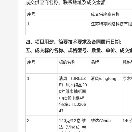
成交供应商名称、联系地址及成交金额:
序号
成交供应商名称
1
江苏特零网络科技有限
四、项目用途、简要技术要求及合同履行日期:
五、成交标的名称、规格型号、数量、单价、成交金
序号
标的名称
品牌
规格
1
清风 （BREEZ
清风/qingfeng
原木
E）原木纯品20
0抽纸巾抽纸面
巾纸餐巾纸48
包/箱J TL3206
47
2
140克*12卷 维
维达/Vinda
140
达（Vinda）卷