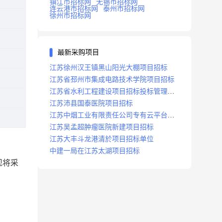
镇江市招标网
无锡市招标网
连云港市招标网
泰州市招标网
徐州市招标网
最新采购项目
江苏徐州汉王镇黑山阳光大棚项目招标
江苏省邳州市集成电路技术学院项目招标
江苏省水利工程建设项目招标投标管理办
法
江苏沛县国泰医院项目招标
江苏中烟工业有限责任公司专有云平台扩
容项目招标
江苏吴孟超肿瘤医院新建项目招标
江苏大丰斗龙港清於项目招标单位
中建一局在江苏太湖项目招标
现将采