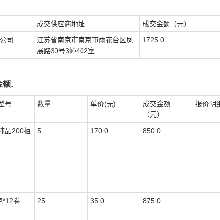
成交供应商地址
成交金额（元）
公司
江苏省南京市南京市雨花台区凤
1725.0
展路30号3幢402室
额:
型号
数量
单价(元)
成交金额
报价明
（元）
纯品200抽
5
170.0
850.0
克*12卷
25
35.0
875.0