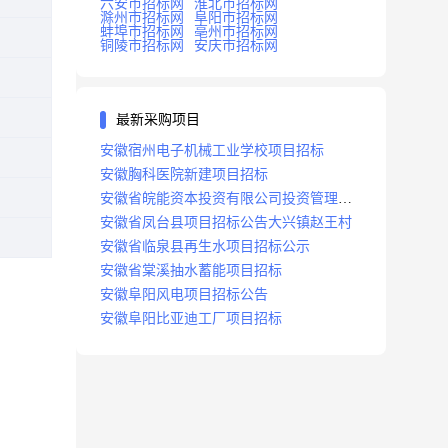
六安市招标网
淮北市招标网
滁州市招标网
阜阳市招标网
蚌埠市招标网
亳州市招标网
铜陵市招标网
安庆市招标网
最新采购项目
安徽宿州电子机械工业学校项目招标
安徽胸科医院新建项目招标
安徽省皖能资本投资有限公司投资管理系
统建设项目招标
安徽省凤台县项目招标公告大兴镇赵王村
安徽省临泉县再生水项目招标公示
安徽省棠溪抽水蓄能项目招标
安徽阜阳风电项目招标公告
安徽阜阳比亚迪工厂项目招标