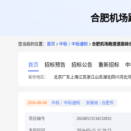
合肥机场
您当前的位置：
首页
中标｜中标通知
合肥机场跑道道面综合
首页
招标预告
招标公告
重新招标
中
省份地区：
北京
广东
上海
江苏
浙江
山东
湖北
四川
河北
2026-08-08
中标｜中标通知
安徽省
|
合肥市
项目编号
20240513134132832
发布时间
2024-05-21 11:29:25