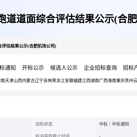
跑道道面综合评估结果公示(合肥
评估结果公示(合肥机场公司)
标通知
开标公示
候选人公示
企业招标查询
招标
河南
天津
山西
内蒙古
辽宁
吉林
黑龙江
安徽
福建
江西
湖南
广西
海南
重庆
贵州
招标状态
中标｜中标通知
标书获取截止时间