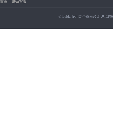
首页
联系客服
© Baidu
使用爱番番前必读
沪ICP备
NEW
HOT
暂时没有搜索结果…