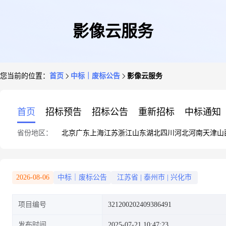
影像云服务
您当前的位置：
首页
中标｜废标公告
影像云服务
首页
招标预告
招标公告
重新招标
中标通知
省份地区：
北京
广东
上海
江苏
浙江
山东
湖北
四川
河北
河南
天津
山
2026-08-06
中标｜废标公告
江苏省
|
泰州市
|
兴化市
项目编号
321200202409386491
发布时间
2025-07-21 10:47:23