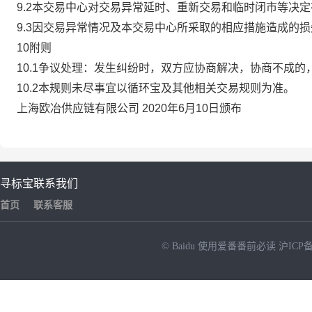
9.2本交易中心对交易异常延时、重新交易和临时闭市等决
9.3因交易异常情况及本交易中心所采取的相应措施造成的
10附则
10.1争议处理：发生纠纷时，双方应协商解决，协商不成
10.2本规则未尽事宜以循环宝及其他相关交易规则为准。
上海欧冶供应链有限公司 2020年6月10日颁布
寻标宝
联系我们
首页
联系客服
© Baidu
使用爱番番前必读
沪ICP备
NEW
HOT