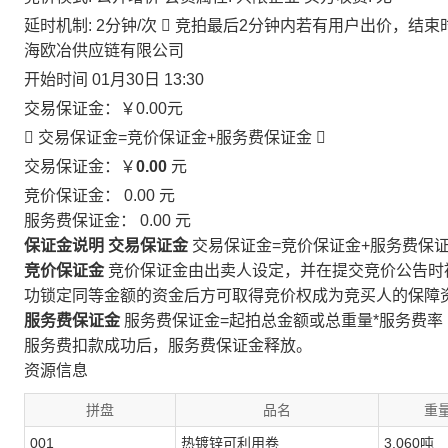
延时机制: 2分钟/次

竞拍最后2分钟内若有用户出价，结束
海欧冶供应链有限公司
开始时间
01月30日 13:30
交易保证金：
￥0.00
元
 交易保证金=竞价保证金+服务费保证金

交易保证金：￥
0.00
元
竞价保证金：
0.00
元
服务费保证金：
0.00
元
保证金说明
交易保证金
交易保证金=竞价保证金+服务费保
竞价保证金
竞价保证金由出卖人设定，并在提交竞价公告时
功锁定同等金额的资金后方可取得竞价权成为竞买人的保障
服务费保证金
服务费保证金=起拍总金额或总重量*服务费率
服务费扣款成功后，服务费保证金释放。
资源信息
拼盘
品名
重量
001
热镀锌可利用卷
3.060吨