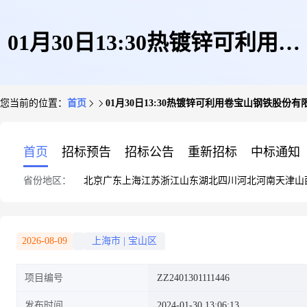
01月30日13:30热镀锌可利用卷
您当前的位置：
首页
01月30日13:30热镀锌可利用卷宝山钢铁股份有
宝山钢铁股份有限公司
首页
招标预告
招标公告
重新招标
中标通知
省份地区：
北京
广东
上海
江苏
浙江
山东
湖北
四川
河北
河南
天津
山
2026-08-09
上海市
|
宝山区
项目编号
ZZ2401301111446
发布时间
2024-01-30 13:06:13