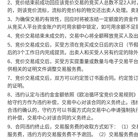
2、竞价结束前成功回应该竞价交易的竞买人总数不足2人
的，则该竞价流标，流标的竞价标的物交还出卖人处理。卖
3、为确保交易的有效性，回应时将被冻结一定额度的资金
从竞买人平台资金账户的可用余额中锁定，如可用余额不足
4、竞价交易结束未成交的，交易中心将全额释放竞买人及
5、竞价交易成交后，买受方须在竞买成交日后的次日（节假
后的3个工作日内完成提货。出卖人和买受人另有约定的除
6、竞价交易成交后，买受方实提重量或数量与电子交易平
供相关的证明文件调整交易服务费。
7、竞价交易成交后，双方可以约定签订书面合同。约定签
的证明。
8、违约认定与违约金金额依照《欧冶循环宝竞价交易规则
给守约方作为违约补偿，交易中心对该合同的义务终止。违
合违约确认的，守约方可以书面方式向交易中心申请强制执
约补偿，交易中心对该合同的义务终止。
9、合同违约终止后，交易服务费的收取方式如下：（1）
服务费，违约方的交易服务费不予退回。（2）交易服务费