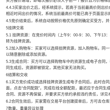
买方报价递增，即每次报价必须大于前一个报价且为价格梯
4.4.3买家出价之后，经系统提示，若高于当前最高价则
相近时间出价的情况，系统当前最高价可能已高于页面显示
4.5竞价结束后，系统自动按照价格优先原则确定买受方，
5挂牌交易
5.1 挂牌资源：在竞价时间内（上午9：00-9：30、下午1
转为挂牌资源。
5.2加入购物车：买家可以选择挂牌资源，加入购物车。同
以随意删除或添加资源。
5.3生成合同：买方可以选择购物车中的资源生成电子合同
同生成后，资源即被锁定，其他买家无法购买。
6结算和交收
6.1买方竞价成功或选择挂牌资源生成电子合同后，此时合同
面，点击“合同配款”，完成在线全额配款，最迟应于合同生成当
合同、资源不再保留，并要求买方依约承担违约责任，详见
6.2合同生效后，买家需在交易平台创建提单后，方可去仓
7数量、重量异议处理