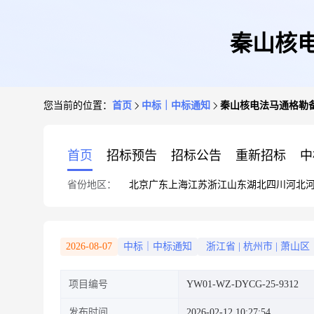
秦山核电
您当前的位置：
首页
中标｜中标通知
秦山核电法马通格勒备
首页
招标预告
招标公告
重新招标
中
省份地区：
北京
广东
上海
江苏
浙江
山东
湖北
四川
河北
2026-08-07
中标｜中标通知
浙江省
|
杭州市
|
萧山区
项目编号
YW01-WZ-DYCG-25-9312
发布时间
2026-02-12 10:27:54