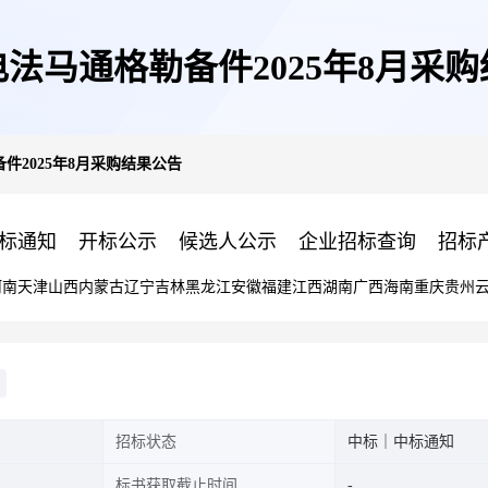
法马通格勒备件2025年8月采
件2025年8月采购结果公告
标通知
开标公示
候选人公示
企业招标查询
招标
河南
天津
山西
内蒙古
辽宁
吉林
黑龙江
安徽
福建
江西
湖南
广西
海南
重庆
贵州
招标状态
中标｜中标通知
标书获取截止时间