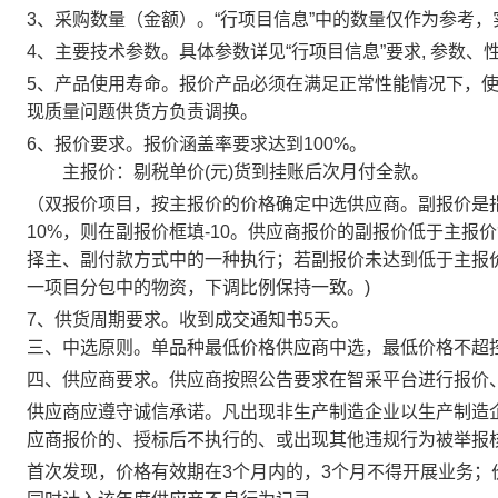
3、采购数量（金额）。
“行项目信息”中的数量仅作为参考
4、主要技术参数。
具体参数详见“行项目信息”要求, 参数
5、产品使用寿命。
报价产品必须在满足正常性能情况下，
现质量问题供货方负责调换。
6、报价要求。
报价涵盖率要求达到100%。
主报价：剔税单价(元)货到挂账后次月付全款。
（双报价项目，按主报价的价格确定中选供应商。副报价是
10%，则在副报价框填-10。供应商报价的副报价低于主报价
择主、副付款方式中的一种执行；若副报价未达到低于主报
一项目分包中的物资，下调比例保持一致。)
7、供货周期要求。
收到成交通知书5
天。
三、中选原则。
单品种最低价格供应商中选，最低价格不超
四、供应商要求。
供应商按照公告要求在智采平台进行报价
供应商应遵守诚信承诺。
凡出现非生产制造企业以生产制造
应商报价的、授标后不执行的、或出现其他违规行为被举报
首次发现，价格有效期在3个月内的，3个月不得开展业务