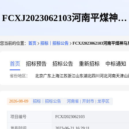
FCXJ2023062103河南平煤神马
您当前的位置：
首页
招标｜招标公告
FCXJ2023062103河南平
东大化学有限公司2023年06月21
首页
招标预告
招标公告
重新招标
中标通知
省份地区：
北京
广东
上海
江苏
浙江
山东
湖北
四川
河北
河南
天津
山
日采购项目采购公告
2026-08-09
招标｜招标公告
河南省
|
开封市
|
龙亭区
项目编号
FCXJ2023062103
发布时间
2023-06-21 16:29:11