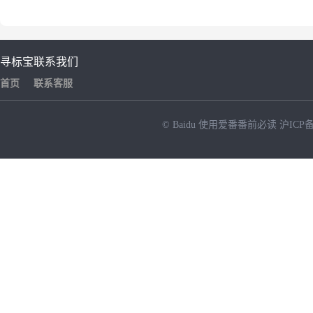
寻标宝
联系我们
首页
联系客服
© Baidu
使用爱番番前必读
沪ICP备
NEW
HOT
暂时没有搜索结果…