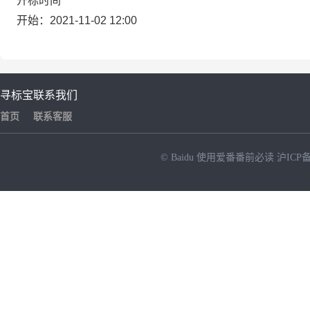
开标时间
开始：2021-11-02 12:00
寻标宝
联系我们
首页
联系客服
© Baidu
使用爱番番前必读
沪ICP备
NEW
HOT