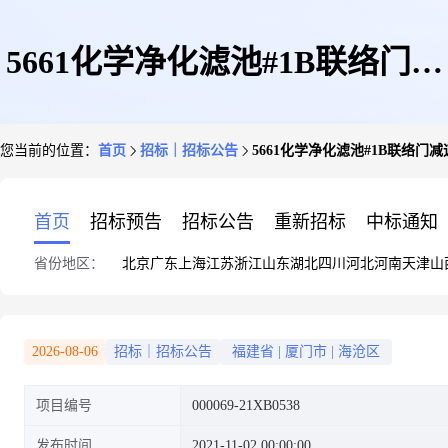
5661化学净化滤池#1B联络门减
您当前的位置：
首页
招标｜招标公告
5661化学净化滤池#1B联络
速箱接头询比采购公告
首页
招标预告
招标公告
重新招标
中标通知
省份地区：
北京
广东
上海
江苏
浙江
山东
湖北
四川
河北
河南
天津
山
2026-08-06
招标｜招标公告
福建省
|
厦门市
|
海沧区
项目编号
000069-21XB0538
发布时间
2021-11-02 00:00:00