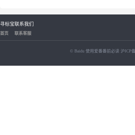
寻标宝
联系我们
首页
联系客服
© Baidu
使用爱番番前必读
沪ICP备
NEW
HOT
暂时没有搜索结果…