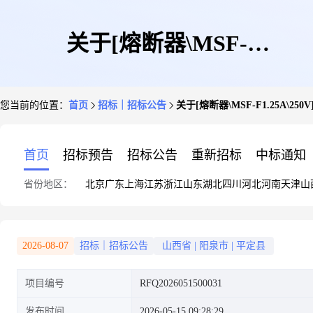
关于[熔断器\MSF-
您当前的位置：
首页
招标｜招标公告
关于[熔断器\MSF-F1.25A\25
F1.25A\250V]的询价公告
首页
招标预告
招标公告
重新招标
中标通知
省份地区：
北京
广东
上海
江苏
浙江
山东
湖北
四川
河北
河南
天津
山
2026-08-07
招标｜招标公告
山西省
|
阳泉市
|
平定县
项目编号
RFQ2026051500031
发布时间
2026-05-15 09:28:29