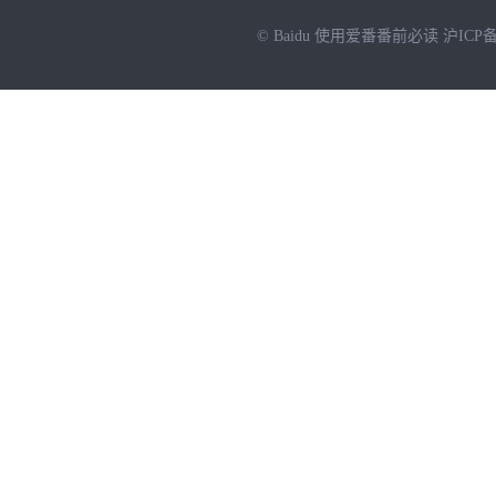
© Baidu
使用爱番番前必读
沪ICP备
NEW
HOT
暂时没有搜索结果…