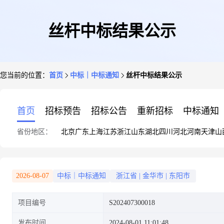
丝杆中标结果公示
您当前的位置：
首页
中标｜中标通知
丝杆中标结果公示
首页
招标预告
招标公告
重新招标
中标通知
省份地区：
北京
广东
上海
江苏
浙江
山东
湖北
四川
河北
河南
天津
山
2026-08-07
中标｜中标通知
浙江省
|
金华市
|
东阳市
项目编号
S202407300018
发布时间
2024-08-01 11:01:48