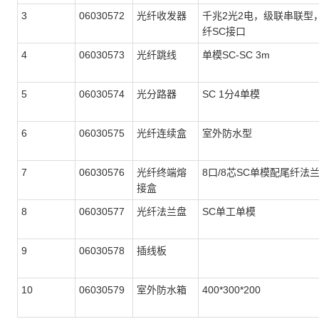
3
06030572
光纤收发器
千兆2光2电，级联串联型
纤SC接口
4
06030573
光纤跳线
单模SC-SC 3m
5
06030574
光分路器
SC 1分4单模
6
06030575
光纤连续盒
室外防水型
7
06030576
光纤终端熔
8口/8芯SC单模配尾纤法
接盒
8
06030577
光纤法兰盘
SC单工单模
9
06030578
插线板
10
06030579
室外防水箱
400*300*200