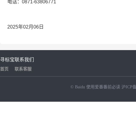
电话：0871-63806771
2025年02月06日
寻标宝
联系我们
首页
联系客服
© Baidu
使用爱番番前必读
沪ICP备
NEW
HOT