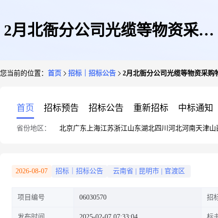
2月北衙分公司光缆等物资采购
您当前的位置：
首页
招标｜招标公告
2月北衙分公司光缆等物资采购
物资竞价采购公告
首页
招标预告
招标公告
重新招标
中标通知
省份地区：
北京
广东
上海
江苏
浙江
山东
湖北
四川
河北
河南
天津
山
2026-08-07
招标｜招标公告
云南省
|
昆明市
|
官渡区
项目编号
06030570
招
发布时间
2025-02-07 07:33:04
标