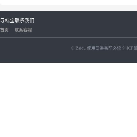
寻标宝
联系我们
首页
联系客服
© Baidu
使用爱番番前必读
沪ICP备
NEW
HOT
暂时没有搜索结果…