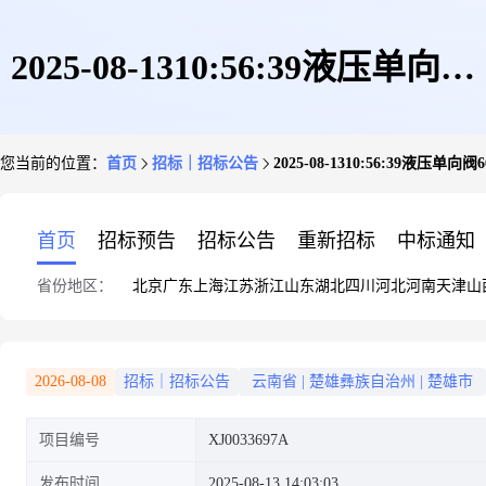
2025-08-1310:56:39液压单向阀
您当前的位置：
首页
招标｜招标公告
2025-08-1310:56:39液压单向阀6
66
首页
招标预告
招标公告
重新招标
中标通知
省份地区：
北京
广东
上海
江苏
浙江
山东
湖北
四川
河北
河南
天津
山
2026-08-08
招标｜招标公告
云南省
|
楚雄彝族自治州
|
楚雄市
项目编号
XJ0033697A
发布时间
2025-08-13 14:03:03