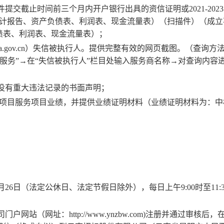
件提交截止时间前三个月内开户银行出具的资信证明
或
2021-
202
3
审计报告、资产负债表、利润表、现金流量表）（扫描件）（成立
债表、利润表、现金流量表）；
tchina.gov.cn）失信被执行人。提供完整有效的网页截图。（查询
v.cn”→点入“信用服务”→在“失信被执行人”栏目处输入服务商名称→对查询内
动中没有重大违法记录的书面声明；
似项目服务项目业绩，并提供业绩证明材料（业绩证明材料为：中
月
26
日（法定公休日、法定节假日除外），每日上午
9:00时至11
站（网址：http://www.ynzbw.com)注册并通过审核后，