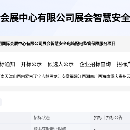
3昆明国际会展中心有限公司展会智
1033昆明国际会展中心有限公司展会智慧安全电箱配电监管保障服务项目
标通知
开标公示
候选人公示
企业招标查询
招标
河南
天津
山西
内蒙古
辽宁
吉林
黑龙江
安徽
福建
江西
湖南
广西
海南
重庆
贵州
招标状态
招标｜招标公告
标书获取截止时间