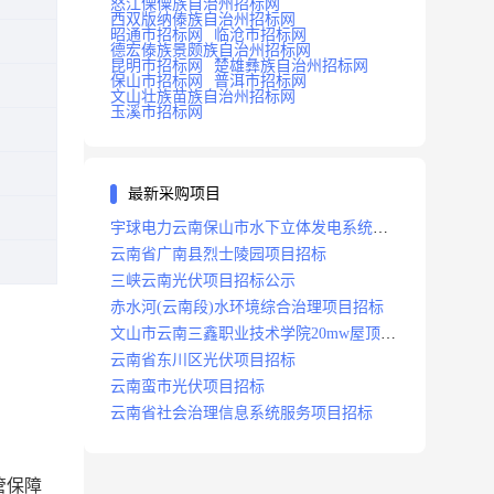
怒江傈僳族自治州招标网
西双版纳傣族自治州招标网
昭通市招标网
临沧市招标网
德宏傣族景颇族自治州招标网
昆明市招标网
楚雄彝族自治州招标网
保山市招标网
普洱市招标网
文山壮族苗族自治州招标网
玉溪市招标网
最新采购项目
宇球电力云南保山市水下立体发电系统项
目招标
云南省广南县烈士陵园项目招标
三峡云南光伏项目招标公示
赤水河(云南段)水环境综合治理项目招标
文山市云南三鑫职业技术学院20mw屋顶分
布式光伏设计施工总承包(epc)项目招标
云南省东川区光伏项目招标
云南蛮市光伏项目招标
云南省社会治理信息系统服务项目招标
管保障