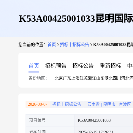
K53A0042500103
您当前的位置：
首页
招标｜招标公告
K53A0042500
首页
招标预告
招标公告
重新招标
中
省份地区：
北京
广东
上海
江苏
浙江
山东
湖北
四川
河北
2026-08-07
招标｜招标公告
云南省
|
昆明市
|
官渡区
项目编号
K53A00425001033
发布时间
2025-02-19 17:26:31