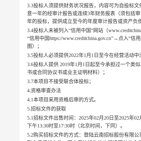
3.
3
投标人须提供财务状况报告，内容可为自投标文
意一年的经审计报告或连续
3年财务报表（须包括
年的投标，提供成立至今的年度审计报告或资产负
3.
4
投标人未被列入
“信用中国”网站（www.credi
“信用中国https://www.creditchina.go
图）；
3.
5
投标人必须提供
2022年1月1日至今在经营活
3.
6
投标人提供
20
19
年
1月1日起至今承担过一个类
书或合同协议书或业主证明材料）；
3.
7
本项目不接受联合体投标；
4.资格审查办法
4.1本项目采用资格后审的方式。
5.招标文件的获取
5.1招标文件出售时间：2025年
02
月
20
日至
2025年
02
下午13:30时至17:30时（北京时间，下同）。
5.2购买招标文件的方式：登陆云南招标股份有限公司门户网