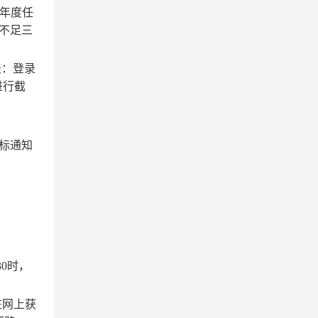
年
度任
不足三
方法：登录
容进行截
标通知
:30时，
在网上获