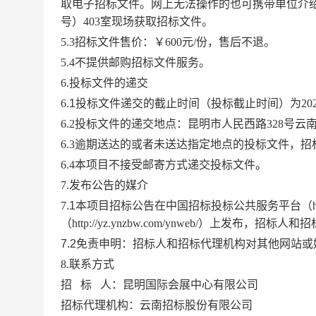
取电子招标文件。网上无法操作的也可携带单位介绍
号）403室现场获取招标文件。
5.3招标文件售价：￥600元/份，售后不退。
5.4不提供邮购招标文件服务。
6.投标文件的递交
6.
1
投标文件递交的截止时间（投标截止时间）为
20
6.2投标文件的递交地点：
昆明市人民西路
328号
6.3逾期送达的或者未送达指定地点的投标文件，
6.4本项目不接受邮寄方式递交投标文件。
7.发布公告的媒介
7
.1
本项目招标公告在中国招标投标公共服务平台（
（http://yz.ynzbw.com/ynweb/）上发
7.2
免责申明：招标人和招标代理机构对其他网站或
8.联系方式
招
标
人：
昆明国际会展中心有限
公司
招标代理机构：
云南招标股份有限公司