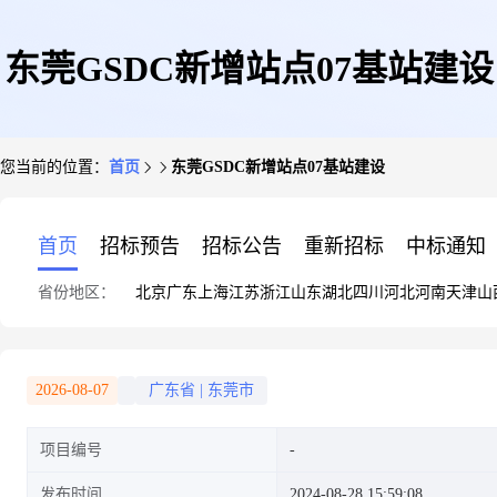
东莞GSDC新增站点07基站建设
您当前的位置：
首页
东莞GSDC新增站点07基站建设
首页
招标预告
招标公告
重新招标
中标通知
省份地区：
北京
广东
上海
江苏
浙江
山东
湖北
四川
河北
河南
天津
山
2026-08-07
广东省
|
东莞市
项目编号
发布时间
2024-08-28 15:59:08