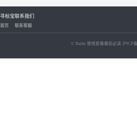
寻标宝
联系我们
首页
联系客服
© Baidu
使用爱番番前必读
沪ICP备
NEW
HOT
暂时没有搜索结果…