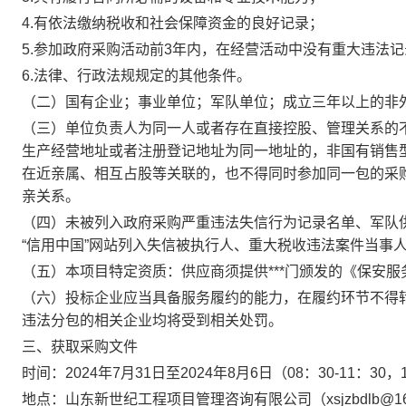
4.有依法缴纳税收和社会保障资金的良好记录；
5.参加政府采购活动前3年内，在经营活动中没有重大违法记
6.法律、行政法规规定的其他条件。
（二）国有企业；事业单位；军队单位；成立三年以上的非
（三）单位负责人为同一人或者存在直接控股、管理关系的
生产经营地址或者注册登记地址为同一地址的，非国有销售
在近亲属、相互占股等关联的，也不得同时参加同一包的采
亲关系。
（四）未被列入政府采购严重违法失信行为记录名单、军队
“信用中国”网站列入失信被执行人、重大税收违法案件当事
（五）本项目特定资质：供应商须提供***门颁发的《保安服
（六）投标企业应当具备服务履约的能力，在履约环节不得
违法分包的相关企业均将受到相关处罚。
三、
获取采购文件
时间：
202
4
年
7
月
31
日至
202
4
年
8
月
6
日（
08
：
30
-
11
：
30，
地点：山东新世纪工程项目管理咨询有限公司（
xsjzbdlb@