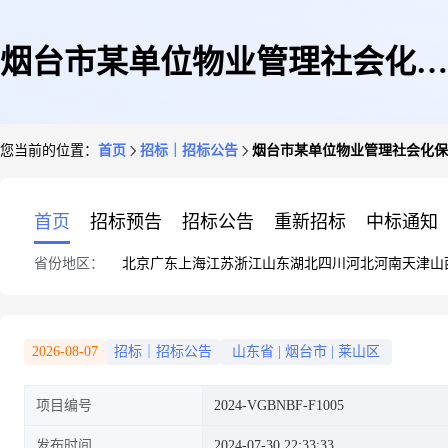
烟台市某单位物业管理社会化保
您当前的位置：
首页
招标｜招标公告
烟台市某单位物业管理社会化保障单位
障单位选聘项目招标公告(第二
首页
招标预告
招标公告
重新招标
中标通知
省份地区：
北京
广东
上海
江苏
浙江
山东
湖北
四川
河北
河南
天津
山
次)(2024-VGBNBF-F1005)(第1
2026-08-07
招标｜招标公告
山东省
|
烟台市
|
莱山区
项目编号
2024-VGBNBF-F1005
包)
发布时间
2024-07-30 22:33:33