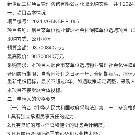
新世纪工程项目管理咨询有限公司获取采购文件，并于
202
4
一、
项目基本情况
项目编号：
2024-VGBNBF-F1005
项目名称：烟台某单位物业管理社会化保障单位选聘项目
（
采购方式：
公开招标
预算金额：
98.700840万元
最高限价
：
98.700840万元
采购需求：
本项目为烟台市某单位选聘物业管理社会化保障
合同履行期限：
自合同签订之日起
一年
，
合同期满后，招标
重新组织招标
，最长不超过
3
年。如遇政策规定调整，采购
本项目不接受联合体投标。
二、
申请人的资格要求
（一）符合《中华人民共和国政府采购法》第二十二条资格
1.具有独立承担民事责任的能力；
2.具有良好的商业信誉和健全的财务会计制度；
3.具有履行合同所必需的设备和专业技术能力；