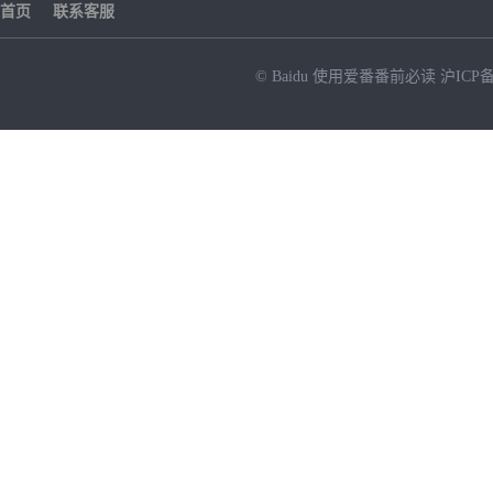
首页
联系客服
© Baidu
使用爱番番前必读
沪ICP备
NEW
HOT
暂时没有搜索结果…