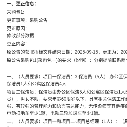
一、更正信息：
采购包1:
更正事项：
采购公告
更正原因：
修改部分数据
更正内容：
原公告的获取招标文件结束日期：2025-09-15，更正为：2025
原公告采购包1(采购包一)的要求（说明）：分别提前联系
一、（
人员要求
）项目一保洁员：
3.
保洁员（
5
人）
:
办公区
保洁员
1
人和公寓区保洁员
4
人.
项目二保洁员：保洁员
由办公区保洁
5
人和公寓区保洁员
1
人
员
）
，
男女不限，要求年龄
60
周岁以下，具有相关保洁工作
强，有较强的管理能力和语言表达能力，无传染病等其他疾
电动扫地车至少
1
辆，电动三轮垃圾车至少
1
辆。
二、（人员要求）项目一和项目二-项目总经理（
1
人）：
（