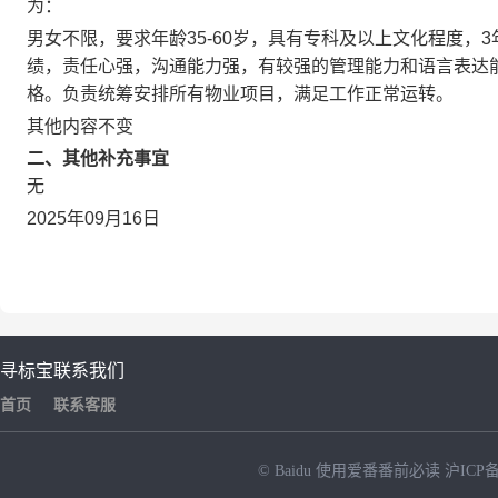
为：
男女不限，要求年龄
35-60
岁，具有专科及以上文化程度，
3
绩，责任心强，沟通能力强，有较强的管理能力和语言表达
格。负责统筹安排所有物业项目，满足工作正常运转。
其他内容不变
二、其他补充事宜
无
2025年09月16日
寻标宝
联系我们
首页
联系客服
© Baidu
使用爱番番前必读
沪ICP备