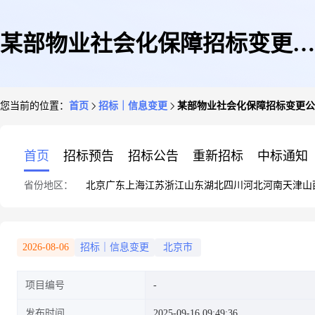
某部物业社会化保障招标变更公
您当前的位置：
首页
招标｜信息变更
某部物业社会化保障招标变更公
告(第一次)
首页
招标预告
招标公告
重新招标
中标通知
省份地区：
北京
广东
上海
江苏
浙江
山东
湖北
四川
河北
河南
天津
山
2026-08-06
招标｜信息变更
北京市
项目编号
发布时间
2025-09-16 09:49:36