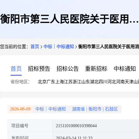
衡阳市第三人民医院关于医用消
您当前的位置：
首页
中标｜中标通知
衡阳市第三人民医院关于医用消
毒液的网上超市采购项目成交公
首页
招标预告
招标公告
重新招标
中标通知
省份地区：
北京
广东
上海
江苏
浙江
山东
湖北
四川
河北
河南
天津
山
告
2026-08-09
中标｜中标通知
湖南省
|
衡阳市
|
石鼓区
项目编号
2151101000010398044
发布时间
2024-03-14 11:11:33