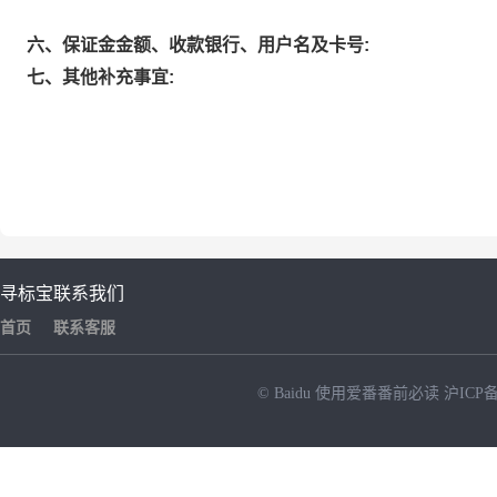
六、保证金金额、收款银行、用户名及卡号:
七、其他补充事宜:
寻标宝
联系我们
首页
联系客服
© Baidu
使用爱番番前必读
沪ICP备
NEW
HOT