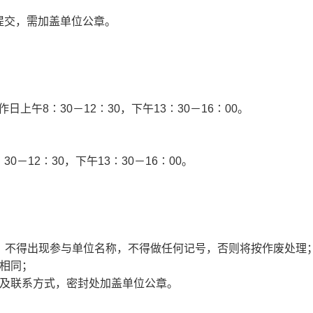
提交，需加盖单位公章。
。
作日上午8∶30－12∶30，下午13∶30－16∶00。
30－12∶30，下午13∶30－16∶00。
印，不得出现参与单位名称，不得做任何记号，否则将按作废处理
的相同；
位及联系方式，密封处加盖单位公章。