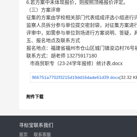
6.若方案中未体现报价，则按照顶格报价评定。
（三）方案评审
征集的方案由学校相关部门代表组成评选小组进行
监察人员拆分参与单位提交密封袋，对征集方案进
评审中，如需参与单位到场进行方案说明、答疑，
五、报名地点及联系方式
报名地点：福建省福州市仓山区城门镇浚边村76号
联系方式：胡老师 13275917180
市商贸职专（23-24学年报修）统计表.docx
966751a7702f3215d19dd16dade61d39.docx
(32.32 K
附件下载
寻标宝
联系我们
首页
联系客服