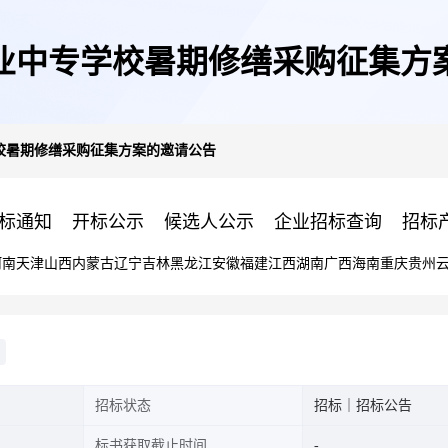
业中专学校暑期修缮采购征集方
校暑期修缮采购征集方案的邀请公告
标通知
开标公示
候选人公示
企业招标查询
招标
河南
天津
山西
内蒙古
辽宁
吉林
黑龙江
安徽
福建
江西
湖南
广西
海南
重庆
贵州
招标状态
招标｜招标公告
标书获取截止时间