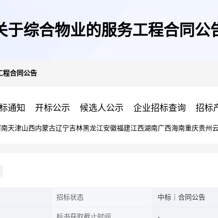
关于综合物业的服务工程合同公
工程合同公告
标通知
开标公示
候选人公示
企业招标查询
招标
河南
天津
山西
内蒙古
辽宁
吉林
黑龙江
安徽
福建
江西
湖南
广西
海南
重庆
贵州
招标状态
中标｜合同公告
标书获取截止时间