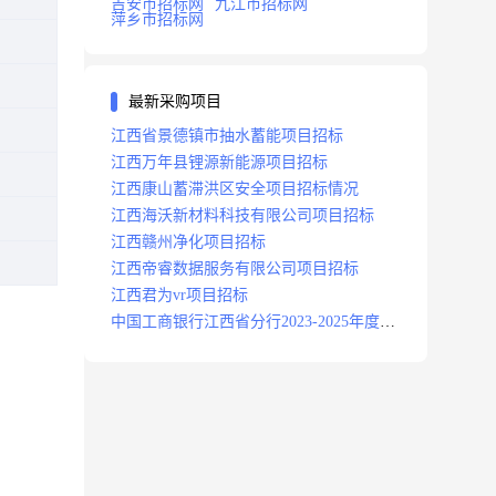
吉安市招标网
九江市招标网
萍乡市招标网
最新采购项目
江西省景德镇市抽水蓄能项目招标
江西万年县锂源新能源项目招标
江西康山蓄滞洪区安全项目招标情况
江西海沃新材料科技有限公司项目招标
江西赣州净化项目招标
江西帝睿数据服务有限公司项目招标
江西君为vr项目招标
中国工商银行江西省分行2023-2025年度补
充医疗保险项目招标公告