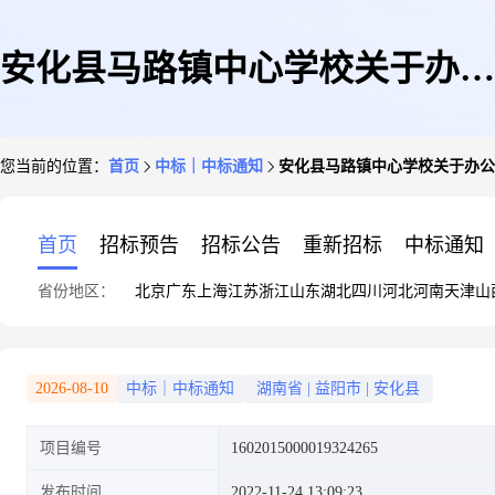
安化县马路镇中心学校关于办公
您当前的位置：
首页
中标｜中标通知
安化县马路镇中心学校关于办公
设备维修和保养服务的网上超市
首页
招标预告
招标公告
重新招标
中标通知
省份地区：
北京
广东
上海
江苏
浙江
山东
湖北
四川
河北
河南
天津
山
采购项目成交公告
2026-08-10
中标｜中标通知
湖南省
|
益阳市
|
安化县
项目编号
1602015000019324265
发布时间
2022-11-24 13:09:23