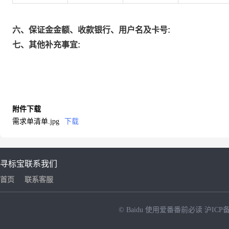
六、保证金金额、收款银行、用户名及卡号:
七、其他补充事宜:
附件下载
需求单清单.jpg
下载
寻标宝
联系我们
首页
联系客服
© Baidu
使用爱番番前必读
沪ICP备