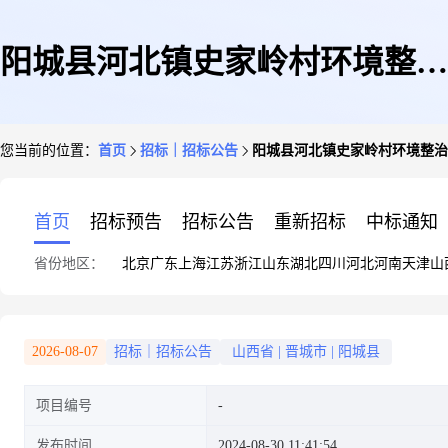
阳城县河北镇史家岭村环境整治
您当前的位置：
首页
招标｜招标公告
阳城县河北镇史家岭村环境整治
和村口硬化工程
首页
招标预告
招标公告
重新招标
中标通知
省份地区：
北京
广东
上海
江苏
浙江
山东
湖北
四川
河北
河南
天津
山
2026-08-07
招标｜招标公告
山西省
|
晋城市
|
阳城县
项目编号
发布时间
2024-08-30 11:41:54