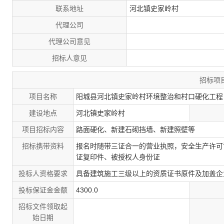
联系地址
河北镇史家岭村
代理公司
代理公司意见
招标人意见
招标项
项目名称
阳城县河北镇史家岭村环境整治和村口硬化工程
建设地点
河北镇史家岭村
项目招标内容
路面硬化、新建石砌挡墙、新建照壁等
招标携带资料
报名时随带三证合一的营业执照，安全生产许可
证复印件、被授权人身份证
投标人资格要求
具备建筑施工三级以上的资质证书原件及加盖企
投标保证金金额
4300.0
招标文件领取起
始日期