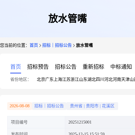
放水管嘴
您当前的位置：
首页
招标｜招标公告
放水管嘴
首页
招标预告
招标公告
重新招标
中标通知
省份地区：
北京
广东
上海
江苏
浙江
山东
湖北
四川
河北
河南
天津
山
2026-08-08
招标｜招标公告
贵州省
|
贵阳市
|
花溪区
项目编号
20251215001
发布时间
2025-12-15 15:51:59