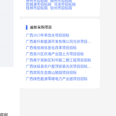
贺州市招标网
柳州市招标网
防城港市招标网
河池市招标网
桂林市招标网
钦州市招标网
最新采购项目
广西2023年旱改水项目招标
广西昊升新能源开发有限公司光伏项目招
标
广西电信局信息化改革项目招标
广西良兴区庆海产业园土方项目招标
广西南宁高新区利华路二期工程项目招标
广西扶绥县农户屋顶安装光伏项目招标公
告
广西宾阳生态南山陵园项目招标
广西绿色能源零碳电力产业链项目招标
腐刷