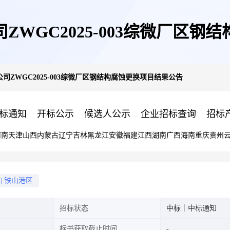
WGC2025-003综微厂区钢
司ZWGC2025-003综微厂区钢结构腐蚀更换项目结果公告
标通知
开标公示
候选人公示
企业招标查询
招标
河南
天津
山西
内蒙古
辽宁
吉林
黑龙江
安徽
福建
江西
湖南
广西
海南
重庆
贵州
|
铁山港区
招标状态
中标｜中标通知
标书获取截止时间