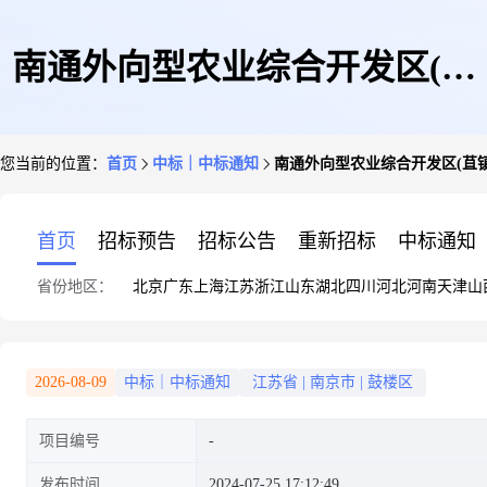
南通外向型农业综合开发区(苴
您当前的位置：
首页
中标｜中标通知
南通外向型农业综合开发区(苴
镇街道)纵一路和横一路节约集
首页
招标预告
招标公告
重新招标
中标通知
省份地区：
北京
广东
上海
江苏
浙江
山东
湖北
四川
河北
河南
天津
山
约用地论证分析专章编制项目
2026-08-09
中标｜中标通知
江苏省
|
南京市
|
鼓楼区
项目编号
发布时间
2024-07-25 17:12:49