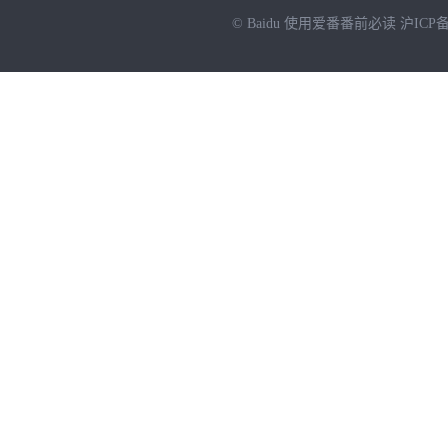
© Baidu
使用爱番番前必读
沪ICP备
NEW
HOT
暂时没有搜索结果…