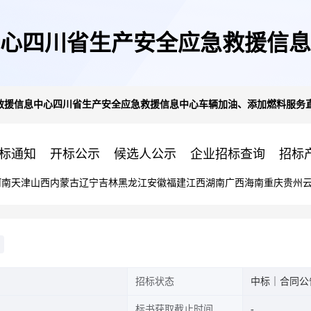
心四川省生产安全应急救援信息
救援信息中心四川省生产安全应急救援信息中心车辆加油、添加燃料服务
接选定采购合同政府采购合同公
标通知
开标公示
候选人公示
企业招标查询
招标
河南
天津
山西
内蒙古
辽宁
吉林
黑龙江
安徽
福建
江西
湖南
广西
海南
重庆
贵州
招标状态
中标｜合同公
标书获取截止时间