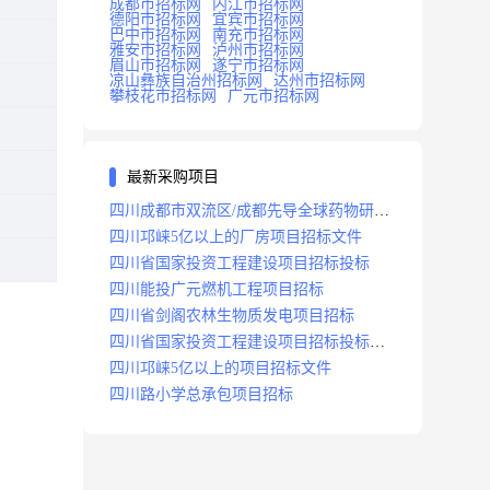
成都市招标网
内江市招标网
德阳市招标网
宜宾市招标网
巴中市招标网
南充市招标网
雅安市招标网
泸州市招标网
眉山市招标网
遂宁市招标网
凉山彝族自治州招标网
达州市招标网
攀枝花市招标网
广元市招标网
最新采购项目
四川成都市双流区/成都先导全球药物研发
生产基地(一期)(dj)项目招标标段
四川邛崃5亿以上的厂房项目招标文件
四川省国家投资工程建设项目招标投标
四川能投广元燃机工程项目招标
四川省剑阁农林生物质发电项目招标
四川省国家投资工程建设项目招标投标
2008年版
四川邛崃5亿以上的项目招标文件
四川路小学总承包项目招标