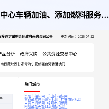
中心车辆加油、添加燃料服务直
直接选定采购合同政府采购合同公告
更新时间：2026-07-22
告
产品分析
政府采购
公共资源交易中心
云南
西藏
陕西
甘肃
青海
宁夏
新疆
台湾
香港
澳门
热门城市
资阳市招标网
乐山市招标网
告
甘孜藏族自治州招标网
广安市招标网
自贡市招标网
绵阳市招标网
阿坝藏族羌族自治州招标网