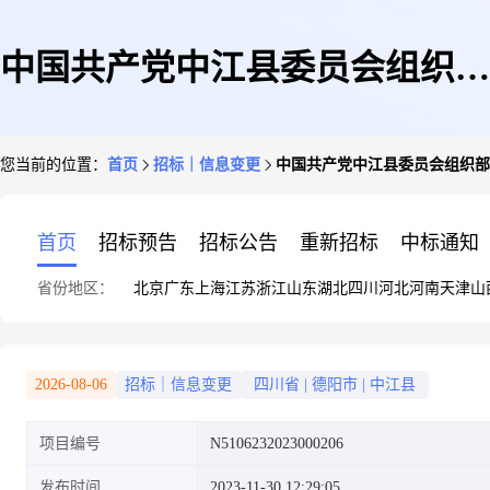
中国共产党中江县委员会组织部
您当前的位置：
首页
招标｜信息变更
中国共产党中江县委员会组织部
党员干部现代远程教育系统维护
首页
招标预告
招标公告
重新招标
中标通知
省份地区：
北京
广东
上海
江苏
浙江
山东
湖北
四川
河北
河南
天津
山
管理服务项目采购更正公告(第
2026-08-06
招标｜信息变更
四川省
|
德阳市
|
中江县
项目编号
N5106232023000206
一次)
发布时间
2023-11-30 12:29:05