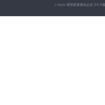
© Baidu
使用爱番番前必读
沪ICP备
NEW
HOT
暂时没有搜索结果…