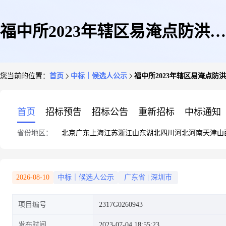
福中所2023年辖区易淹点防洪排
您当前的位置：
首页
中标｜候选人公示
福中所2023年辖区易淹点防
涝保障项目(长田建设)候选人公
首页
招标预告
招标公告
重新招标
中标通知
省份地区：
北京
广东
上海
江苏
浙江
山东
湖北
四川
河北
河南
天津
山
示
2026-08-10
中标｜候选人公示
广东省
|
深圳市
项目编号
2317G0260943
发布时间
2023-07-04 18:55:23