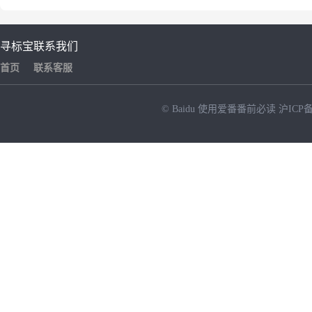
寻标宝
联系我们
首页
联系客服
© Baidu
使用爱番番前必读
沪ICP备
NEW
HOT
暂时没有搜索结果…