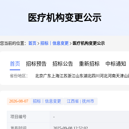
医疗机构变更公示
您当前的位置：
首页
招标｜信息变更
医疗机构变更公示
首页
招标预告
招标公告
重新招标
中标通知
省份地区：
北京
广东
上海
江苏
浙江
山东
湖北
四川
河北
河南
天津
山
2026-08-07
招标｜信息变更
江西省
|
抚州市
项目编号
发布时间
2025-09-08 12:52:02