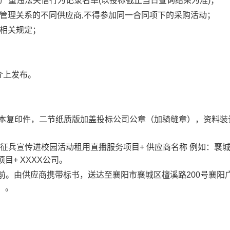
购严重违法失信行为记录名单(以投标截止当日查询结果为准)；
管理关系的不同供应商,不得参加同一合同项下的采购活动；
合相关规定；
介上发布。
副本复印件，二节纸质版加盖投标公司公章（加骑缝章），资料装
育暨征兵宣传进校园活动租用直播服务项目+ 供应商名称 例如：襄
目+ XXXX公司。
30之前。由供应商携带标书，送达至襄阳市襄城区檀溪路200号襄阳
）。