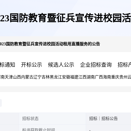
023国防教育暨征兵宣传进校园
023国防教育暨征兵宣传进校园活动租用直播服务的公告
标通知
开标公示
候选人公示
企业招标查询
招标
河南
天津
山西
内蒙古
辽宁
吉林
黑龙江
安徽
福建
江西
湖南
广西
海南
重庆
贵州
招标状态
招标｜招标公告
标书获取截止时间