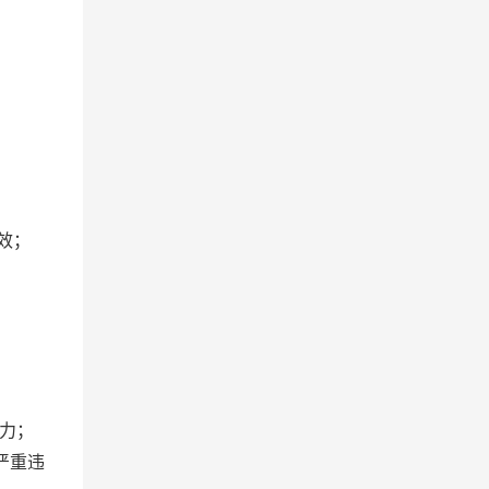
效；
力；
严重违