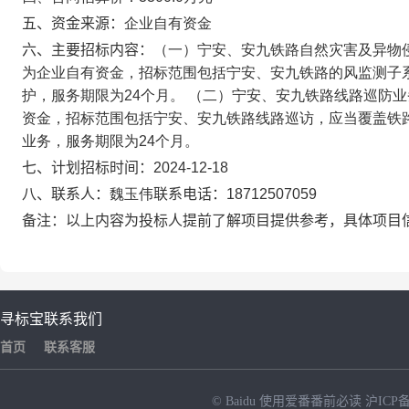
五、资金来源：
企业自有资金
六、主要招标内容：
（一）宁安、安九铁路自然灾害及异物侵
为企业自有资金，招标范围包括宁安、安九铁路的风监测子
护，服务期限为24个月。 （二）宁安、安九铁路线路巡防业
资金，招标范围包括宁安、安九铁路线路巡访，应当覆盖铁
业务，服务期限为24个月。
七、计划招标时间：
2024-12-18
八、联系人：
魏玉伟
联系电话：
18712507059
备注：以上内容为投标人提前了解项目提供参考，具体项目
寻标宝
联系我们
首页
联系客服
© Baidu
使用爱番番前必读
沪ICP备