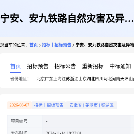
宁安、安九铁路自然灾害及异物
您当前的位置：
首页
招标｜招标预告
宁安、安九铁路自然灾害及异物
侵限监测系统维护、线路巡防业
首页
招标预告
招标公告
重新招标
中标通知
省份地区：
北京
广东
上海
江苏
浙江
山东
湖北
四川
河北
河南
天津
山
务外包项目
2026-08-07
招标｜招标预告
安徽省
|
芜湖市
|
镜湖区
项目编号
发布时间
2024-11-14 18:27:01