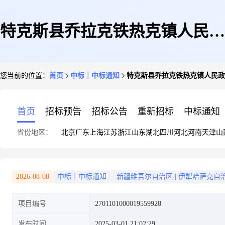
特克斯县乔拉克铁热克镇人民政
您当前的位置：
首页
中标｜中标通知
特克斯县乔拉克铁热克镇人民政
府关于其他广告服务的服务市场
首页
招标预告
招标公告
重新招标
中标通知
省份地区：
北京
广东
上海
江苏
浙江
山东
湖北
四川
河北
河南
天津
山
采购项目成交公告
2026-08-08
中标｜中标通知
新疆维吾尔自治区
|
伊犁哈萨克自
项目编号
2701101000019559928
发布时间
2025-03-01 21:02:29