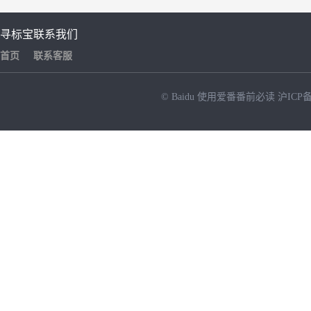
寻标宝
联系我们
首页
联系客服
© Baidu
使用爱番番前必读
沪ICP备
NEW
HOT
暂时没有搜索结果…