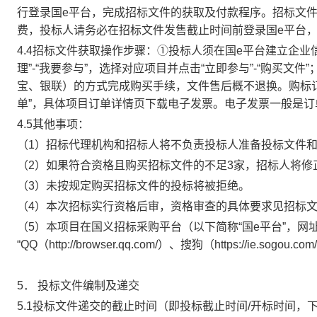
行登录国e平台，完成招标文件的获取及付款程序。招标文
费，投标人请务必在招标文件发售截止时间前登录国e平台
4.4招标文件获取操作步骤：①投标人须在国e平台建立企
理”-“我要参与”，选择对应项目并点击“立即参与”-“购买
宝、银联）的方式完成购买手续，文件售后概不退换。购标订
单”，具体项目订单详情页下载电子发票。电子发票一般是订
4.5其他事项：
（
1）招标代理机构和招标人将不负责投标人准备投标文件
（
2）如果符合资格且购买招标文件的不足3家，招标人将修
（
3）未按规定购买招标文件的投标将被拒绝。
（
4）本次招标实行资格后审，资格审查的具体要求见招标
（
5）本项目在国义招标采购平台（以下简称“国e平台”，网址：w
“QQ（http://browser.qq.com/）、搜狗（https://ie.sogou
5．
投标文件编制及递交
5.1投标文件递交的截止时间（即投标截止时间/开标时间，