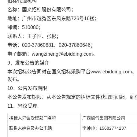
招标代理机构
名称：
国义招标股份有限公司
；
地址：
广州市越秀区东风东路
726号16楼
；
邮编：
510080
；
联系人：
王子恒、张彬
；
电话：
020-37860681、020-37860646
；
电子邮箱：
wangziheng@ebidding.com
。
9．发布公告的媒介
本次招标公告同时在国义招标采购平台
www.ebidding.c
发布。
10．公告发布期限
本公告发布期限：从本公告规定的招标文件获取时间起，到
11．
异议受理
招标人异议
受理
部门名称
广西燃气集团有限公司
联系人
姓名及
办公电话
李帅帅：
15682774237