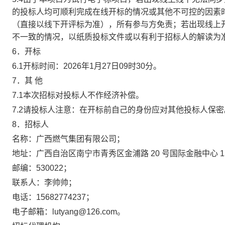
的投标人均可顺利完成在线开标的情况或其他不可控的因素
（直接以线下开评标为准），所有参与方免责；若出现线上
不一致的情况，以纸质投标文件或以有利于招标人的解读为
6．开标
6.1
开标
时间：
20
26
年
1
月
27
日
09
时
30
分。
7．其
他
7.1
本次招标对投标人不作经济补偿。
7.2
请投标人注意：在开标前自己的身份应对其他投标人保密
8．招标人
名称：
广西燃气集团有限公司
；
地址：
广西自治区南宁市青秀区金浦路
20 号国际金融中心 1
邮编：
530022
；
联系人：
李帅帅
；
电话：
15682774237
；
电子邮箱：
lutyang@126.com
。