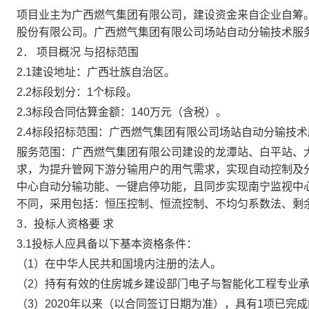
项目
业主为
广西燃气集团有限公司
，建设资金
来自
企业自筹
股份有限公司
。广西燃气集团有限公司场站自动分输技术服
2．
项目概况
与招标范围
2
.1
建设地址：广西壮族自治区。
2
.2
标段划分：
1个标段。
2.
3
标段
合同估算金额
：
1
4
0万元（
含税
）
。
2.
4
标段招标范围：广西燃气集团有限公司场站自动分输技术
服务范围：广西燃气集团有限公司建设的龙潭站、白平站、
求，为提升管网下游分输用户的用气需求，实现自动控制及
中心自动分输功能
、
一键启停功能
，
且同步实现南宁监视中
不同，采用包括：恒压控制、恒流控制、不均匀系数法、剩
3．投标人资格要
求
3
.1
投标人应具备以下基本资格条件：
（
1）
在中华人民共和国
境内
注册的法人
。
（
2）
持有
有效的
住房城乡建设部门电子与智能化工程专业
（
3
）
202
0
年以来（以合同签订日期为准），具有
1
项已完成