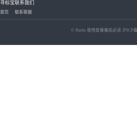
寻标宝
联系我们
首页
联系客服
© Baidu
使用爱番番前必读
沪ICP备
NEW
HOT
暂时没有搜索结果…