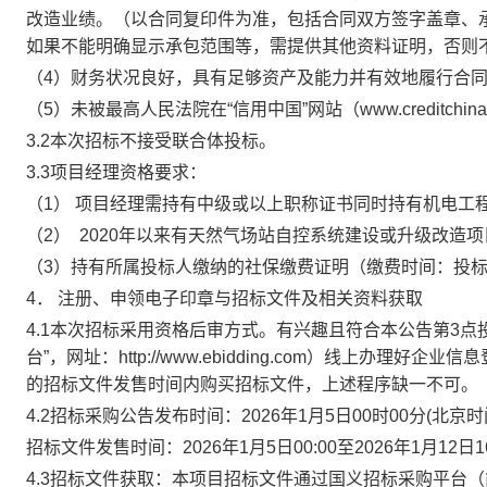
改造
业绩。
（以合同复印件为准，包括合同双方签字盖章、
如果不能明确显示承包范围等，需提供其他资料证明，否则
（
4
）财务状况良好，具有足够资产及能力并有效地履行合
（
5
）
未被最高人民法院在
“
信用中国
”
网站（
www.creditchina
3
.
2本次招标不接受联合体投标。
3.3
项目经理资格要求
：
（1）
项目经理需持有中级
或以上
职称证书
同时持有
机电工
（2）
2020年以来有天然气场站自控系统建设或升级改造
（
3
）持有所属投标人缴纳的社保缴费证明（缴费时间：投
4．
注册、申领电子印章与招标文件及相关资料获取
4.1本次招标采用资格后审方式。有兴趣且符合本公告第3点
台”，网址：http://www.ebidding.com）线上
的招标文件发售时间内购买招标文件，上述程序缺一不可。
4.2招标采购公告发布时间：
2026
年
1
月
5
日
00
时
00分(北京
招标文件发售时间：
2026
年
1
月
5
日
00
:00至
2026
年
1
月
12
日
4.3招标文件获取：本项目招标文件通过国义招标采购平台（简称“国e平