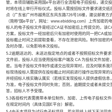
管，本项目辅助采用国e平台进行全流程电子招投标，递交
时将在线上举行开标仪式。投标人需按招标文件要求递交纸
点（
广东省广州市越秀区东风东路
726号16楼
，建议邮寄方
（简称
“国e平台”，网址：www.ebidding.com）
标人的电子投标文件是经过CA证书加密后上传提交的，该C
方案，投标文件一经加密后只有加密时使用的同一把CA或
投标截止时间之前提取查看，不存在泄密风险。制作加密的电
及时办理，以免影响本次投标。
5.2逾期送达的、未送达指定地点的或者不按照招标文件要
文件前，投标人应当使用投标客户端及 CA 为投标文件加密
密。当电子投标文件制作或递交出现异常时，应及时联系我
标现场投标人需提供在投标截止时间前进行操作出现异常的
并经招标人核实确认属实（若核实发现投标人提供虚假信息
为准，电子投标文件同时失效；否则，逾期提交或者未提交
答，招标人不予受理。
5.3各授权代表需携带本单位制作、加密、上传电子投标文
在规定时间内（具体见国E平台）解密。
5.4由于本项目为试行电子标项目，若出现线上线下无法同