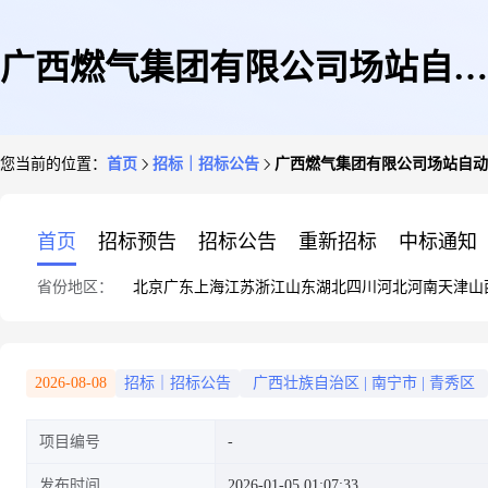
广西燃气集团有限公司场站自动
您当前的位置：
首页
招标｜招标公告
广西燃气集团有限公司场站自动
分输技术服务项目招标公告
首页
招标预告
招标公告
重新招标
中标通知
省份地区：
北京
广东
上海
江苏
浙江
山东
湖北
四川
河北
河南
天津
山
2026-08-08
招标｜招标公告
广西壮族自治区
|
南宁市
|
青秀区
项目编号
发布时间
2026-01-05 01:07:33