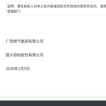
说明
：
潜在
投标人
对本公告
内容或
招标文件其他
内容有
异议的
，请
受理部门
广西燃气集团有限公司
国义招标股份有限公司
20
26
年
1
月
5
日