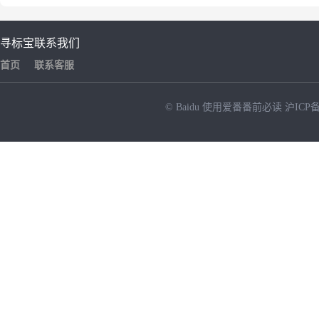
寻标宝
联系我们
首页
联系客服
© Baidu
使用爱番番前必读
沪ICP备
NEW
HOT
暂时没有搜索结果…