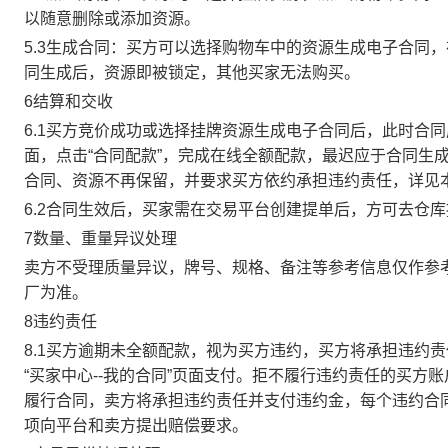
以随意删除或添加资源。
5.3生成合同：买方可以选择购物车中的资源生成电子合同
同生成后，资源即被锁定，其他买家无法购买。
6结算和交收
6.1买方竞价成功或选择挂牌资源生成电子合同后，此时合同
面，点击“合同配款”，完成在线全额配款，最迟应于合同生成当
合同、资源不再保留，并要求买方依约承担违约责任，详见
6.2合同生效后，买家需在交易平台创建提单后，方可去仓
7数量、重量异议处理
卖方不受理质量异议，牌号、规格、备注等参考信息仅作参
厂为准。
8违约责任
8.1买方逾期未全额配款，视为买方违约，买方将承担违约
“买家中心--我的合同”页面支付。拒不履行违约责任的买
履行合同，卖方将承担违约责任并支付违约金，每个违约合同
项向平台和卖方提出赔偿要求。