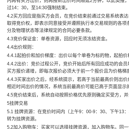
内再有买方出价，则再按新出价时间顺延2分钟，以此类推
过14：30，至14:30强制结束。
4.2买方回应是指买方会员，在竞价结束前通过交易系统表
取得竞价权，即表示同意接受并遵照执行本交易规则的各项
分及物理状态等法律规定的合同必要条款。
4.3竞价保证金：单卷资源，回应时无须冻结资金。
4.4出价规则：
4.4.1起拍价和加价梯度：出价以每个单卷为标的物，起拍
4.4.2出价：竞价过程公开，竞价开始后所有回应成功的
买方报价递增，即每次报价必须大于前一个报价且为价格梯
4.4.3买家出价之后，经系统提示，若高于当前最高价则
相近时间出价的情况，系统当前最高价可能已高于页面显示
4.5竞价结束后，系统自动按照价格优先原则确定买受方，
5挂牌交易
5.1 挂牌资源：在竞价时间内（上午9：00-9：30、下午1
转为挂牌资源。
5.2加入购物车：买家可以选择挂牌资源，加入购物车。同