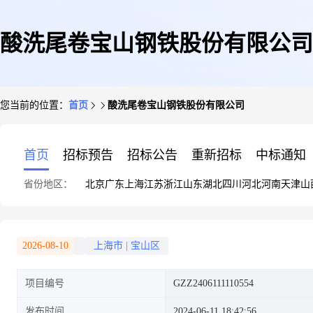
酸洗尾卷宝山钢铁股份有限公司
您当前的位置：
首页
酸洗尾卷宝山钢铁股份有限公司
首页
招标预告
招标公告
重新招标
中标通知
省份地区：
北京
广东
上海
江苏
浙江
山东
湖北
四川
河北
河南
天津
山
2026-08-10
上海市
|
宝山区
项目编号
GZZ2406111110554
发布时间
2024-06-11 18:42:56