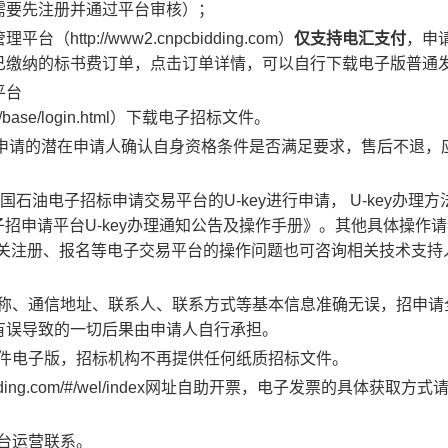
需要先注册并通过平台审核）；
p://www2.cnpcbidding.com）
仅支持电汇支付
，申
已缴纳的标书费订单，点击订单详情，可以自行下载电子版普通
平台
r/ebid/base/login.html）下载电子招标文件。
申请的潜在申请人确认自身资格条件是否满足要求，售后不退，
国石油电子招标申请交易平台的U-key进行申请， U-key办理方
子招申请平台U-key办理通知公告及操作手册》。其他具体操作
有关注册、报名等电子交易平台的操作问题也可咨询相关技术支持
名称、通信地址、联系人、联系方式等基本信息准确无误，招申请
有误导致的一切后果由申请人自行承担。
文件电子版，招标机构不再提供任何纸质招标文件。
idding.com/#/wel/index网址自助开票，电子发票的具体获取方
平台运营联系。