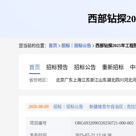
西部钻探2
您当前的位置：
首页
招标｜招标公告
西部钻探2025年工
首页
招标预告
招标公告
重新招标
中
省份地区：
北京
广东
上海
江苏
浙江
山东
湖北
四川
河北
2026-08-09
招标｜招标公告
新疆维吾尔自治区
|
克拉
项目编号
ORG6932090320250721-000-002
发布时间
2025-07-22 13:16:38