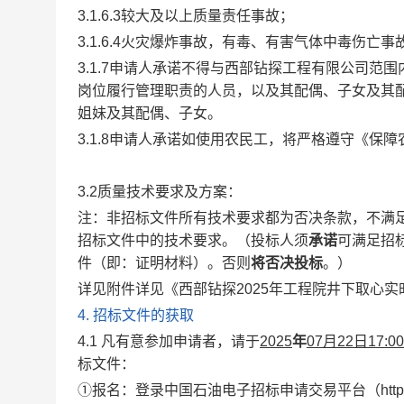
3.1.6.3较大及以上质量责任事故；
3.1.6.4火灾爆炸事故，有毒、有害气体中毒伤亡事
3.1.7申请人承诺不得与西部钻探工程有限公司
岗位履行管理职责的人员，以及其配偶、子女及其
姐妹及其配偶、子女。
3.1.8申请人承诺如使用农民工，将严格遵守《
3.2质量技术要求及方案：
注：非招标文件所有技术要求都为否决条款，不满
招标文件中的技术要求。（投标人须
承诺
可满足招
件（即：证明材料）。否则
将否决投标
。）
详见附件详见《西部钻探2025年工程院井下取心
4.
招标文件的获取
4.1 凡有意参加申请者，请于
2025
年
07月22日
17
:
0
0
标文件：
①报名：登录中国石油电子招标申请交易平台（https://ebidmana