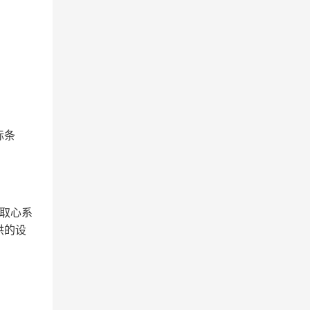
标条
知取心系
供的设