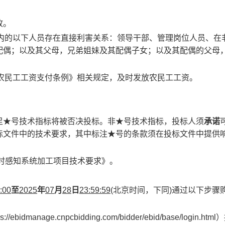
故。
范围内的以下人员存在直接利害关系：领导干部、管理岗位人员、在
配偶；以及其父母，兄弟姐妹及其配偶子女；以及其配偶的父母
保障农民工工资支付条例》相关规定，及时发放农民工工资。
足★号技术指标将被否决投标。非★号技术指标，投标人须
承诺
标文件中的技术要求，其中标注★号的条款须在投标文件中提供
实时感知系统加工项目技术要求》。
:00
至
2025
年
07
月
28
日
23:59:59
(北京时间，下同)通过以下步骤
ge.cnpcbidding.com/bidder/ebid/base/login.htm