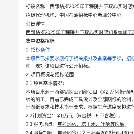
标段名称：西部钻探2025年工程院井下取心实时
招标代理机构：中国石油招标中心新疆分中心
公告详情
西部钻探2025年工程院井下取心实时感知系统加工
集中资格招标
1. 招标条件
本项目已按要求履行了相关报批及备案等手续，招
件，现对该项目进行公开招标。
2. 项目概况与招标范围
2.1 项目基本情况：
本项目来源于西部钻探公司级项目《XZ 系列振动
统的加工，目前已完成工具设计及全部图纸的绘制
计图纸要求和技术指标要求，根据生产进度安排进
2.2计划资金：￥
0
万元（R含税 ￡不含税）。
2.3 服务地点：
克拉玛依、塔里木、吐哈等区域
。
2.4 服务期限：
自合同签订之日起至2026年6月30