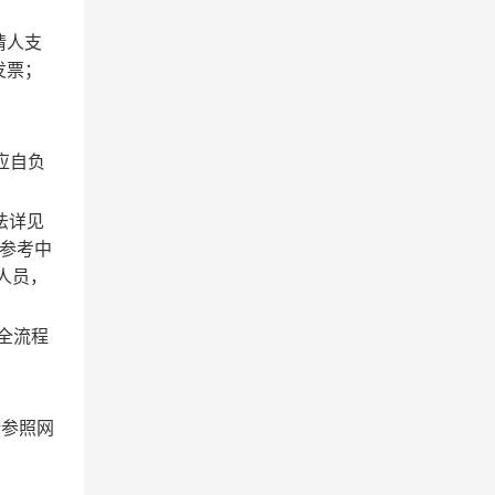
请人支
发票；
应自负
法详见
请参考中
人员，
全流程
式请参照网