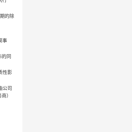
执行
戒期的除
规事
布的同
质性影
指公司
务商）