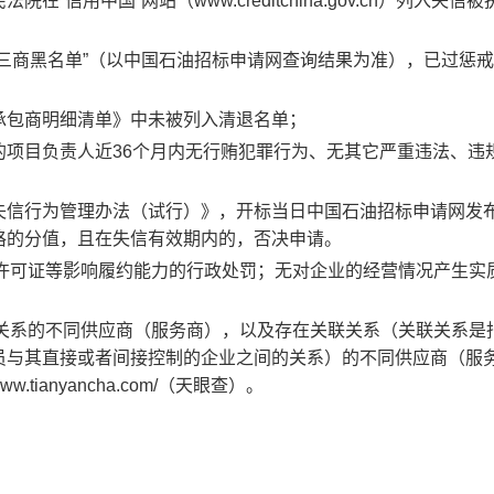
在“信用中国”网站（www.creditchina.gov.cn）列入失信被
集团“三商黑名单”（以中国石油招标申请网查询结果为准），已过惩
服务承包商明细清单》中未被列入清退名单；
委任的项目负责人近36个月内无行贿犯罪行为、无其它严重违法、违
请人失信行为管理办法（试行）》，开标当日中国石油招标申请网发
格的分值，且在失信有效期内的，否决申请。
吊销许可证等影响履约能力的行政处罚；无对企业的经营情况产生实
管理关系的不同供应商（服务商），以及存在关联关系（关联关系是
员与其直接或者间接控制的企业之间的关系）的不同供应商（服
tianyancha.com/（天眼查）。