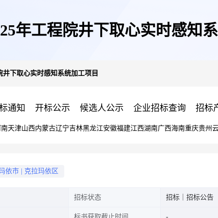
025年工程院井下取心实时感知
程院井下取心实时感知系统加工项目
标通知
开标公示
候选人公示
企业招标查询
招标
河南
天津
山西
内蒙古
辽宁
吉林
黑龙江
安徽
福建
江西
湖南
广西
海南
重庆
贵州
玛依市
|
克拉玛依区
招标状态
招标｜招标公告
标书获取截止时间