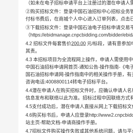
（如未在电子招标申请平台上注册过的潜在申请人
②购买招标文件：登录中国石油招标中心招标业务管理平台（htt
付标书费后，在商城个人中心进入订单列表，点击
③下载招标文件：登录中国石油电子招标申请交易
（https://ebidmanage.cnpcbidding.com/bidde
4.2 招标文件每套售价
200
.
00
元/标段，请有意参加
其责。
4.3 本招标项目为全流程网上操作，申请人需使用中
中国石油招标申请网首页-通知公告-操作指南-《电
国石油招标申请网-操作指南中的相关操作手册，
咨询电话:4008800114转电子招标平台。
4.4潜在申请人在购买招标文件时，应确认申请人
信息发布和联络以此为准。招标过程中因联络方式
4.5支付成功后，潜在申请人直接从网上下载招标
4.6购买标书后，申请人应登录http://www2.cnpcb
站主页-帮助文档-申请商操作手册。
4.7招标文件购买操作失败或其他系统问题，请与