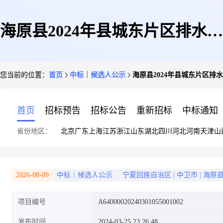
海原县2024年县城东片区排水防
您当前的位置：
首页
中标｜候选人公示
海原县2024年县城东片区排
涝工程监理中标候选人公示
首页
招标预告
招标公告
重新招标
中标通知
省份地区：
北京
广东
上海
江苏
浙江
山东
湖北
四川
河北
河南
天津
山
2026-08-09
中标｜候选人公示
宁夏回族自治区
|
中卫市
|
海原
项目编号
A64000020240301055001002
发布时间
2024-03-25 23:26:48