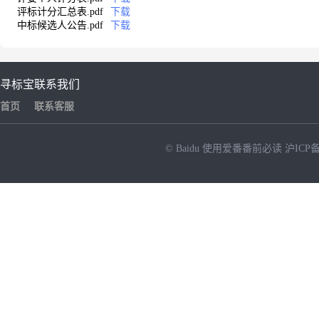
评标计分汇总表.pdf
下载
中标候选人公告.pdf
下载
寻标宝
联系我们
首页
联系客服
© Baidu
使用爱番番前必读
沪ICP备
NEW
HOT