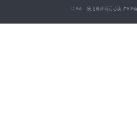
© Baidu
使用爱番番前必读
沪ICP备
NEW
HOT
暂时没有搜索结果…