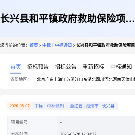
长兴县和平镇政府救助保险项目
您当前的位置：
首页
中标｜中标通知
长兴县和平镇政府救助保险项目
招代理服务
首页
招标预告
招标公告
重新招标
中标通知
省份地区：
北京
广东
上海
江苏
浙江
山东
湖北
四川
河北
河南
天津
山
2026-08-07
中标｜中标通知
浙江省
|
湖州市
|
长兴县
项目编号
发布时间
2025-05-28 12:34:27