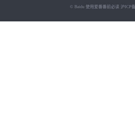
© Baidu
使用爱番番前必读
沪ICP备
NEW
HOT
暂时没有搜索结果…