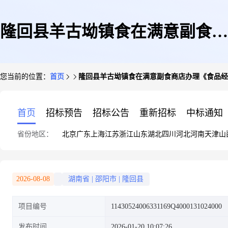
隆回县羊古坳镇食在满意副食商
您当前的位置：
首页
隆回县羊古坳镇食在满意副食商店办理《食品经
店办理《食品经营许可证》注销
首页
招标预告
招标公告
重新招标
中标通知
省份地区：
北京
广东
上海
江苏
浙江
山东
湖北
四川
河北
河南
天津
山
办件
2026-08-08
湖南省
|
邵阳市
|
隆回县
项目编号
11430524006331169Q4000131024000
发布时间
2026-01-20 10:07:26