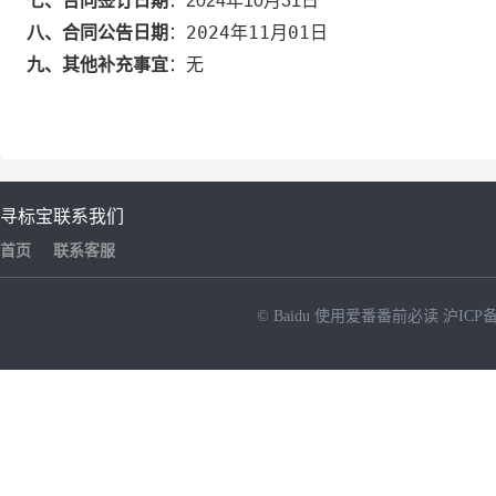
七、合同签订日期
：
2024年10月31日
2024年11月01日
八、合同公告日期
：
九、其他补充事宜
：
无
寻标宝
联系我们
首页
联系客服
© Baidu
使用爱番番前必读
沪ICP备
NEW
HOT