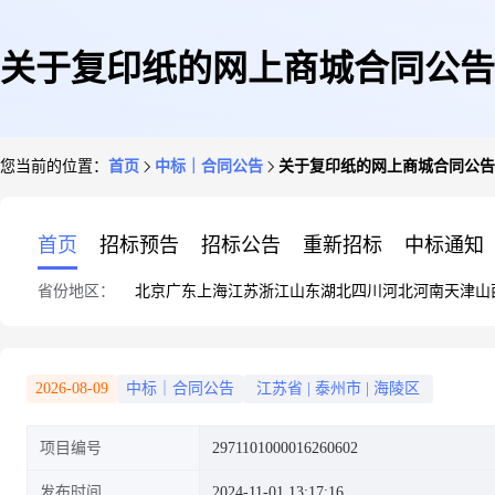
关于复印纸的网上商城合同公告
您当前的位置：
首页
中标｜合同公告
关于复印纸的网上商城合同公告
首页
招标预告
招标公告
重新招标
中标通知
省份地区：
北京
广东
上海
江苏
浙江
山东
湖北
四川
河北
河南
天津
山
2026-08-09
中标｜合同公告
江苏省
|
泰州市
|
海陵区
项目编号
2971101000016260602
发布时间
2024-11-01 13:17:16