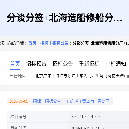
分谈分签+北海造船修船分厂
您当前的位置：
首页
招标｜招标公告
分谈分签+北海造船修船分厂+13
+1340KG不锈钢管询价1024
首页
招标预告
招标公告
重新招标
中标通知
省份地区：
北京
广东
上海
江苏
浙江
山东
湖北
四川
河北
河南
天津
山
2026-08-09
招标｜招标公告
山东省
|
青岛市
|
黄岛区
项目编号
XJ024102401029
发布时间
2024-10-25 11:50:56