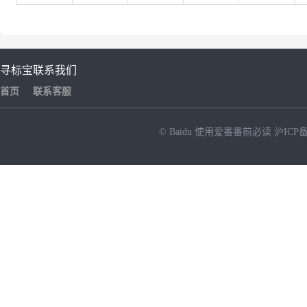
寻标宝
联系我们
首页
联系客服
© Baidu
使用爱番番前必读
沪ICP备
NEW
HOT