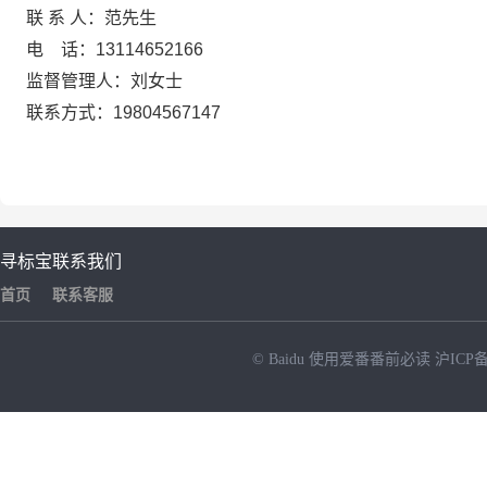
联
系
人：
范先生
电
话：
13114652166
监督管理人：刘女士
联系方式：
19804567147
寻标宝
联系我们
首页
联系客服
© Baidu
使用爱番番前必读
沪ICP备
NEW
HOT