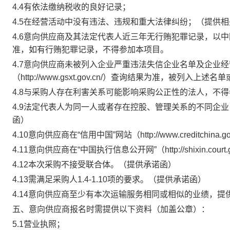
4.4
有依法缴纳税收的良好记录；
4.5
在经营活动中没有违法、违规和重大法律纠纷；（提供相
4.6
意向供应商及其法定代表人近三年无行贿犯罪记录，以中
准，如有行贿犯罪记录，不得参加本项目。
4.7
意向供应商未被列入企业严重违法失信企业名单及企业经
（
http://www.gsxt.gov.cn/
）查询结果为准，被列入上述名单
4.8
与采购人存在利害关系可能影响采购公正性的法人，不得
4.9
法定代表人为同一人或者存在控股、
管理
关系的不同企业
函）
4.10
意向供应商在“信用中国”网站（
http://www.creditchina.go
4.11
意向供应商在“中国执行信息公开网”（
http://shixin.court
4.12
本次采购不接受联合体。（提供承诺函）
4.13需满足采购人1.4-1.10项的要求。
（提供承诺函）
4.14意向供应商至少有本次运输服务相同或相似的业绩，
五、意向供应商报名时需提供以下资料（加盖公章）：
5.1营业执照；