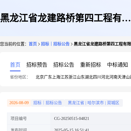
黑龙江省龙建路桥第四工程有限
您当前的位置：
首页
招标｜招标公告
黑龙江省龙建路桥第四工程有限
公司关于宝清县农村公路建设项
首页
招标预告
招标公告
重新招标
中标通知
省份地区：
北京
广东
上海
江苏
浙江
山东
湖北
四川
河北
河南
天津
山
目新民至友宝界公路工程施工项
2026-08-09
招标｜招标公告
黑龙江省
|
哈尔滨市
|
双城区
项目编号
CG-20250515-04821
目碎石运输服务采购项目采购公
发布时间
2025-05-15 16:51:41