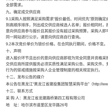
全部需求。
九
、确定成交供应商
9.1
采购人按照满足采购需求
“报价最低、时间优先”原则确
到高顺序排序，列出成交供应商候选人名单；报价相同时，
意向供应商参与报价且其报价没有超过采购预算，采购人即
同一网站进行公示，请意向供应商自行查询。
9.2本次竞价单价为锁价价格，在合同执行期间，价格不变。
十、声明
进入报价环节且出价的意向供应商即视为完全同意并
资格
采
交供应商所提供服务必须实质性满足采购公告、采购文件、
行为的惩戒措施按采购人企业
管理
制度的相关规定执行。
十
二
、发布公告的媒介
本公告在黑龙江
“黑龙江省建投集团智慧采购平台”
（
http://w
十
三
、联系方式
采
购
人：
黑龙江省龙建路桥第四工程有限公司
地
址：哈尔滨市道里区龙华路
26
号