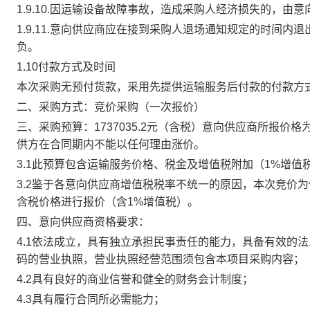
1.9.10.因运输设备故障事故，造成采购人经济损失的，由
1.9.11.意向供应商应在接到采购人退场通知规定的时间
负。
1.10付款方式及时间
本次采购无预付货款，采用先提供运输服务后付款的付款方
二、采购方式：
竞价采购（
一次报价
）
三、采购预算
：
1737035.2
元
（含税）
意向供应商所报价格
供方在合同期内不能以任何理由涨价。
3.1此预算包含运输服务价格、税金及增值税附加（1%增值
3.2鉴于各意向供应商增值税税率不统一的原因，本次竞价
含税
价格进行报价
（含
1%增值税）
。
四、意向供应商
资格
要求：
4.1
依法成立，具有独立承担民事责任的能力，具备有效的法
码的营业执照，营业执照经营范围须包含本项目采购内容；
4.2
具有良好的商业信誉和健全的财务会计制度；
4.3
具有履行合同所必需能力；