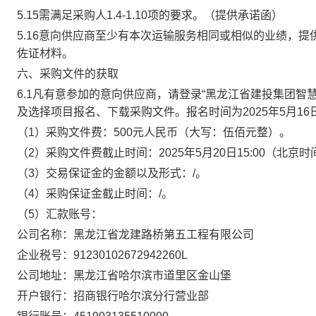
5.15需满足采购人1.4-1.10项的要求。
（提供承诺函）
5.16意向供应商至少有本次运输服务相同或相似的业绩，
佐证材料。
六
、采购文件的获取
6
.1
凡有意参加的意向供应商，请登录
“黑龙江省建投集团智慧
及选择项目报名、下载采购文件。
报名时间
为
202
5
年
5
月
16
（
1）采购文件费：500元人民币（大写：伍佰元整）。
（
2）采购文件费截止时间：2025年5月20日15:00（北京
（
3）交易保证金的金额以及形式：/
。
（
4）采购保证金截止时间：
/
。
（
5）汇款账号：
公司名称：黑龙江省龙建路桥第五工程有限公司
企业税号：
91230102672942260L
公司地址：黑龙江省哈尔滨市道里区金山堡
开户银行：招商银行哈尔滨分行营业部