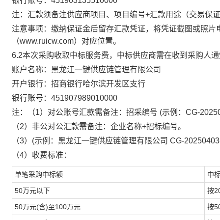
银行账号：
451903135510000
注：汇款须备注供应商项目、项目编号
+汇款用途（交易保
注意事项：缴纳保证金后留存汇款凭证，将凭证截图或照片
（
www.ruicw.com）对应位置。
6.2
本次采购收取中标服务费，中标供应商需在收到采购人通
账户名称：黑龙江一键供应链管理有限公司
开户银行：招商银行哈尔滨开发区支行
银行账号：
451907989010000
注：（
1
）对公账号汇款需备注：招采编号
(
示例：
CG-20250
（
2）非公对公汇款需备注：企业名称
+
招标编号。
（
3）
(
示例：黑龙江一键供应链管理有限公司
CG-20250403
（
4）收费标准：
单笔采购中标额
中
50万元以下
按
2
50万元(含)至100万元
按
5