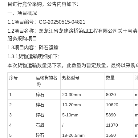
目进
行竞价采购
，公告内容如下
：
一、项目概况
1.1
项目编号
：
CG-20250515-04821
1.2
项目名称：
黑龙江省龙建路桥第四工程有限公司关于宝清
服务采购项目
1.3
项目
内容：
碎石运输
1.3.1
货物运输明细如下：
本次货物运输数量见下表，此数量为暂定数量，最终以采购
序号
运输货物名
规格型号
数量
称
1
碎石
20-30mm
8020
m
2
碎石
10-20mm
10620
m
3
碎石
5-10mm
5890
m
4
石屑
/
11370
m
5
碎石
19-26.5mm
1550
m