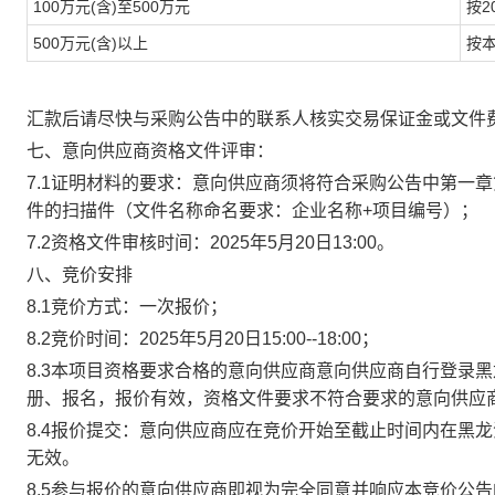
100万元(含)至500万元
按
2
500万元(含)以上
按
汇款后请尽快与采购公告中的联系人核实交易保证金或文件
七、意向供应商
资格
文件评审：
7.1证明材料的要求：意向供应商须将符合采购公告中第一
件的扫描件（文件名称命名要求：企业名称+项目编号）；
7.2资格文件审核时间：2025年5月20日13:00。
八、竞价安排
8.1
竞价方式：一次报价
；
8.
2
竞价时间：
2025
年
5
月
20
日
15:00--18:00
；
8.3
本项
目资格要求合格的意向供应商
意向供应商自行登录黑
册、报名，
报价有效，资格文件要求不符合要求的意向供应
8.4报价提交：意向供应商应在竞价开始至截止时间内在黑
无效。
8.5参与报价的意向供应商即视为完全同意并响应本竞价公