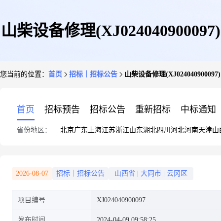
山柴设备修理(XJ024040900097)
您当前的位置：
首页
招标｜招标公告
山柴设备修理(XJ024040900097)
首页
招标预告
招标公告
重新招标
中标通知
省份地区：
北京
广东
上海
江苏
浙江
山东
湖北
四川
河北
河南
天津
山
2026-08-07
招标｜招标公告
山西省
|
大同市
|
云冈区
项目编号
XJ024040900097
发布时间
2024-04-09 09:58:25