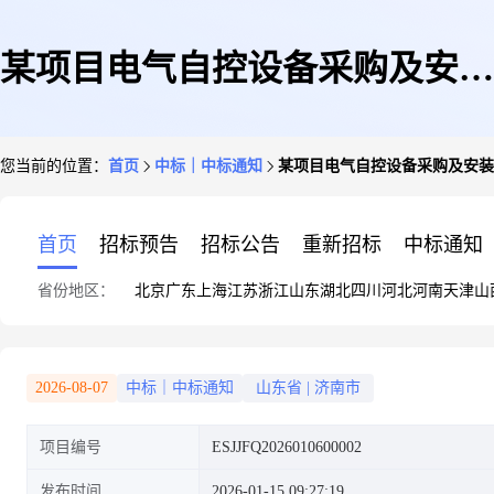
某项目电气自控设备采购及安装
您当前的位置：
首页
中标｜中标通知
某项目电气自控设备采购及安装
中标公示
首页
招标预告
招标公告
重新招标
中标通知
省份地区：
北京
广东
上海
江苏
浙江
山东
湖北
四川
河北
河南
天津
山
2026-08-07
中标｜中标通知
山东省
|
济南市
项目编号
ESJJFQ2026010600002
发布时间
2026-01-15 09:27:19