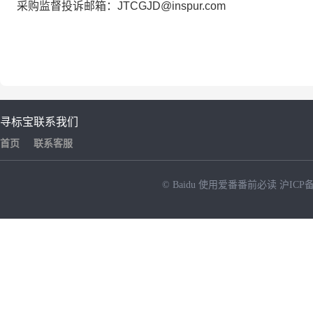
采购监督投诉邮箱：JTCGJD@inspur.com
寻标宝
联系我们
首页
联系客服
© Baidu
使用爱番番前必读
沪ICP备
NEW
HOT