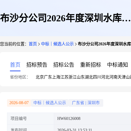
布沙分公司2026年度深圳水库截
您当前的位置：
首页
中标｜候选人公示
布沙分公司2026年度深圳
排站叠梁闸设备物资采购项目中
首页
招标预告
招标公告
重新招标
中标通知
省份地区：
北京
广东
上海
江苏
浙江
山东
湖北
四川
河北
河南
天津
山
标候选人公示
2026-08-07
中标｜候选人公示
广东省
|
深圳市
项目编号
HW60126008
发布时间
2026-03-31 13:53:11