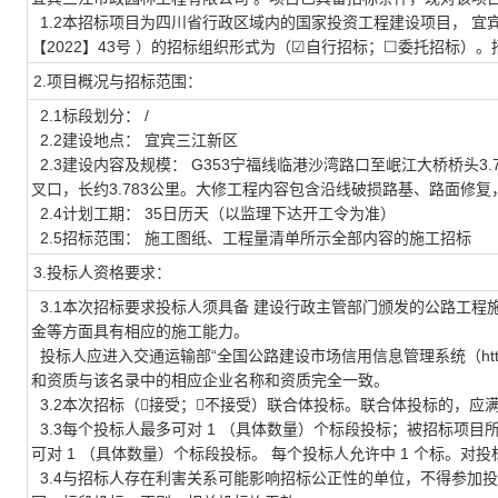
1.2本招标项目为四川省行政区域内的国家投资工程建设项目， 宜
【2022】43号 ）的招标组织形式为（☑自行招标；☐委托招标）。
2.项目概况与招标范围：
2.1标段划分： /
2.2建设地点： 宜宾三江新区
2.3建设内容及规模： G353宁福线临港沙湾路口至岷江大桥桥头
叉口，长约3.783公里。大修工程内容包含沿线破损路基、路面修
2.4计划工期： 35日历天（以监理下达开工令为准）
2.5招标范围： 施工图纸、工程量清单所示全部内容的施工招标
3.投标人资格要求：
3.1本次招标要求投标人须具备 建设行政主管部门颁发的公路工程施
金等方面具有相应的施工能力。
投标人应进入交通运输部“全国公路建设市场信用信息管理系统（http://
和资质与该名录中的相应企业名称和资质完全一致。
3.2本次招标（接受；不接受）联合体投标。联合体投标的，应满足
3.3每个投标人最多可对 1 （具体数量）个标段投标；被招标项目
可对 1 （具体数量）个标段投标。 每个投标人允许中 1 个标。对投
3.4与招标人存在利害关系可能影响招标公正性的单位，不得参加