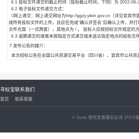
6.1 投标文件递交的截止时间（投标截止时间，下同）为 2022-06-28
6.2 电子投标文件递交方式：
网上递交：网上递交网址为http://ggzy.yibin.gov.c
成所有投标文件的上传，且应在完成“确认并签名”后确认上传，并打
文件光盘（一式两套），其地点为 / 。 投标人应按招标文件规定的
6.3 逾期递交的或者未按指定方式递交或未送达指定地点的投标文
7.发布公告的媒介：
本次招标公告在全国公共资源交易平台（四川省）、宜宾市公共资
寻标宝
联系我们
首页
联系客服
© Baidu
使用爱番番前必读
沪ICP备
NEW
HOT