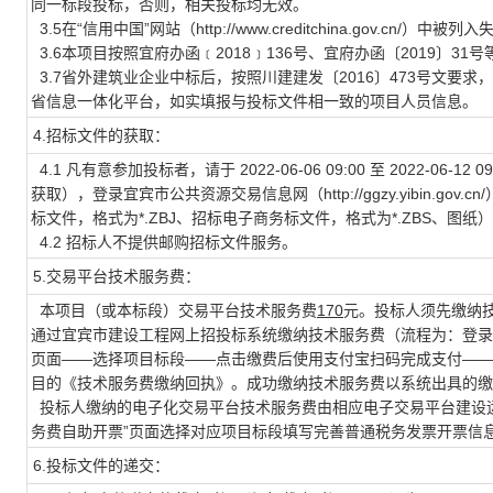
同一标段投标，否则，相关投标均无效。
3.5在“信用中国”网站（http://www.creditchina.gov.c
3.6本项目按照宜府办函﹝2018﹞136号、宜府办函〔2019〕31
3.7省外建筑业企业中标后，按照川建建发〔2016〕473号文要
省信息一体化平台，如实填报与投标文件相一致的项目人员信息。
4.招标文件的获取：
4.1 凡有意参加投标者，请于 2022-06-06 09:00 至 2022-
获取），登录宜宾市公共资源交易信息网（http://ggzy.yibin.
标文件，格式为*.ZBJ、招标电子商务标文件，格式为*.ZBS、
4.2 招标人不提供邮购招标文件服务。
5.交易平台技术服务费：
本项目（或本标段）交易平台技术服务费
170
元。投标人须先缴纳
通过宜宾市建设工程网上招投标系统缴纳技术服务费（流程为：登录
页面——选择项目标段——点击缴费后使用支付宝扫码完成支付——
目的《技术服务费缴纳回执》。成功缴纳技术服务费以系统出具的缴
投标人缴纳的电子化交易平台技术服务费由相应电子交易平台建设运
务费自助开票”页面选择对应项目标段填写完善普通税务发票开票信
6.投标文件的递交：