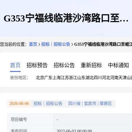
G353宁福线临港沙湾路口至岷
您当前的位置：
首页
招标｜招标公告
G353宁福线临港沙湾路口至岷
江大桥桥头3.783公里大修工程
首页
招标预告
招标公告
重新招标
中标通知
省份地区：
北京
广东
上海
江苏
浙江
山东
湖北
四川
河北
河南
天津
山
项目招标公告
2026-08-06
招标｜招标公告
四川省
|
宜宾市
|
翠屏区
项目编号
发布时间
2022-06-03 00:00:00